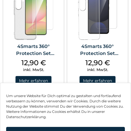
4Smarts 360°
4Smarts 360°
Protection Set
Protection Set
Samsung Galaxy A37
Samsung Galaxy A57
12,90
€
12,90
€
5G Transparent
5G Schwarz
inkl. MwSt.
inkl. MwSt.
Mehr erfahren
Mehr erfahren
Um unsere Website für Dich optimal zu gestalten und fortlaufend
verbessern zu können, verwenden wir Cookies. Durch die weitere
1
2
Nächste
Nutzung der Website stimmst Du der Verwendung von Cookies zu.
Weitere Informationen zu Cookies erhältst Du in unserer
Datenschutzerklärung.
Impressum