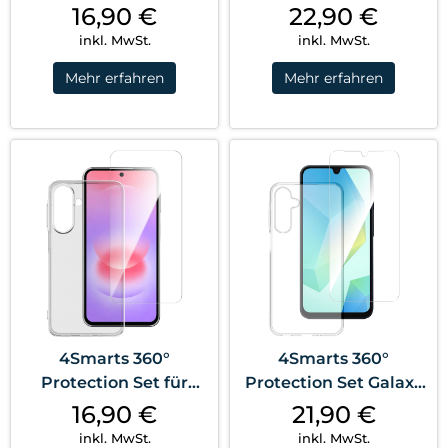
Set für Apple iPhone
Set iPhone 15 Plus
16,90
€
22,90
€
17e/16e MagSafe-
MagSafe Transparent
inkl. MwSt.
inkl. MwSt.
kompatibel
Mehr erfahren
Mehr erfahren
Transparent
4Smarts 360°
4Smarts 360°
Protection Set für
Protection Set Galaxy
Samsung Galaxy A27
A16 Transparent
16,90
€
21,90
€
5G Transparent
inkl. MwSt.
inkl. MwSt.