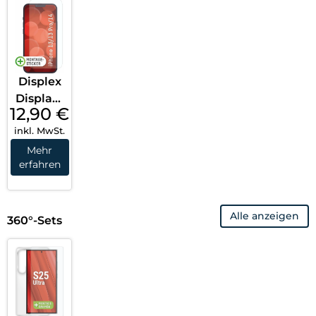
Pro/16
Pro Max
Clear
Displex
Displays
12,90
€
chutzfol
inkl. MwSt.
ie (9H)
iPhone
Mehr
erfahren
13
Pro/14/1
3
Alle anzeigen
Transpa
360°-Sets
rent