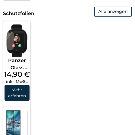
2020
Alle anzeigen
Transpa
Schutzfolien
rent
Panzer
Glass
14,90
€
Displays
inkl. MwSt.
chutz
Xplora
Mehr
erfahren
X6 Play
Transpa
rent