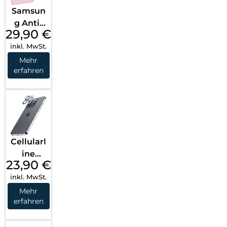
Samsun
g Anti-
29,90
€
reflectin
inkl. MwSt.
g Film
Galaxy Z
Mehr
erfahren
Flip8
Transpa
rent
Cellularl
ine
23,90
€
Camera
inkl. MwSt.
Lens
Protecti
Mehr
erfahren
on
iPhone
16