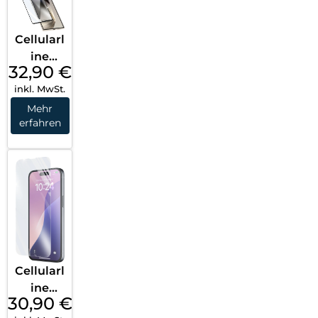
Cellularl
ine
32,90
€
Impact
inkl. MwSt.
Glass
Capsule
Mehr
erfahren
Galaxy
S25
Ultra
Transpa
rent
Cellularl
ine
30,90
€
Impact