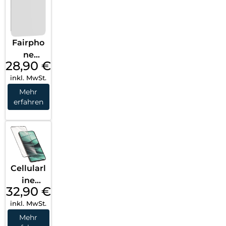
Fairpho
ne
28,90
€
Screen
inkl. MwSt.
Protect
or with
Mehr
erfahren
Blue
Light
Filter
Fairpho
ne 5
Transpa
Cellularl
rent
ine
32,90
€
Impact
inkl. MwSt.
Glass
Capsule
Mehr