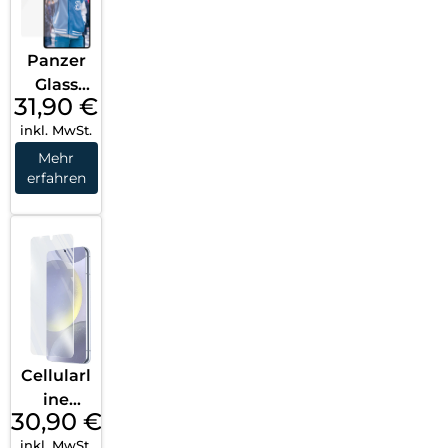
Transpa
rent
Panzer
Glass
31,90
€
Ceramic
inkl. MwSt.
Screen
Protect
Mehr
erfahren
or
Galaxy
S25
Ultra
Ultra
Wide Fit
Transpa
rent
Cellularl
ine
30,90
€
Impact
inkl. MwSt.
Glass