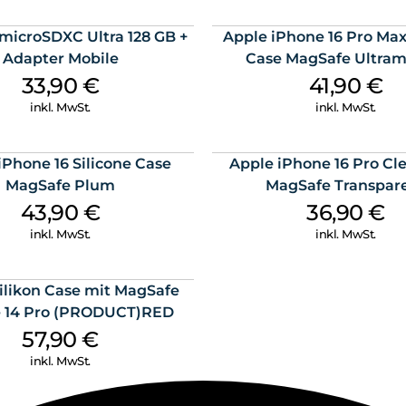
microSDXC Ultra 128 GB +
Apple iPhone 16 Pro Max
Adapter Mobile
Case MagSafe Ultram
33,90
€
41,90
€
inkl. MwSt.
inkl. MwSt.
iPhone 16 Silicone Case
Apple iPhone 16 Pro Cl
MagSafe Plum
MagSafe Transpar
43,90
€
36,90
€
inkl. MwSt.
inkl. MwSt.
ilikon Case mit MagSafe
 14 Pro (PRODUCT)RED
57,90
€
inkl. MwSt.