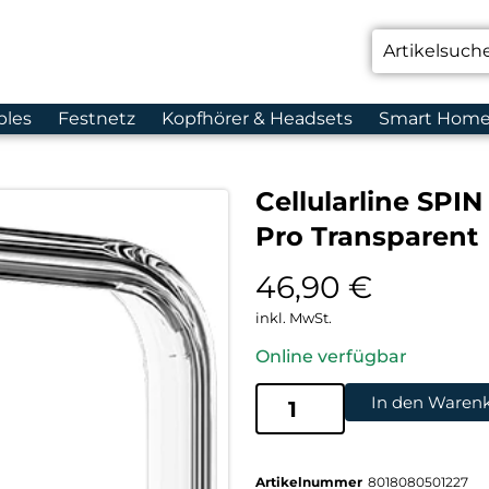
bles
Festnetz
Kopfhörer & Headsets
Smart Hom
Cellularline SPI
Pro Transparent
46,90
€
inkl. MwSt.
Online verfügbar
In den Waren
Artikelnummer
8018080501227