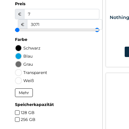
Preis
€
Nothing
€
Farbe
Schwarz
Blau
Grau
Transparent
Weiß
Mehr
Speicherkapazität
128 GB
256 GB