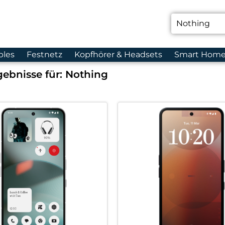
bles
Festnetz
Kopfhörer & Headsets
Smart Hom
ebnisse für:
Nothing