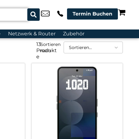
Termin Buchen
e
Netzwerk & Router
Zubehör
13
Sortieren
Produkt
nach
e