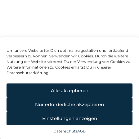
Um unsere Website für Dich optimal zu gestalten und fortlaufend
verbessern zu können, verwenden wir Cookies. Durch die weitere
Nutzung der Website stimmst Du der Verwendung von Cookies zu.
Weitere Informationen zu Cookies erhältst Du in unserer
Datenschutzerklärung.
Impressum
AGB
Alle akzeptieren
Datenschutz
Nur erforderliche akzeptieren
Vertrag widerrufen
Einstellungen anzeigen
Hinweis zur Batterieentsorgung
Datenschutz
AGB
©
2026
, Brodos AG – All Rights Reserved.