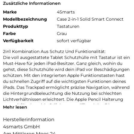
Zusätzliche Informationen
Marke
4Smarts
Modellbezeichnung
Case 2-in-1 Solid Smart Connect
Produkttyp
Tastaturen
Farbe
Grau
Verfügbarkeit
sofort verfügbar
2in1 Kombination Aus Schutz Und Funktionalität:
Die voll ausgestattete Tablet Schutzhülle mit Tastatur ist ein
Must-Have für jeden iPad-Besitzer. Ganz gleich, wohin du
gehst, diese Schutzhülle wird dein iPad vor Beschädigungen
schützen. Mit den integrierten Apple Funktionstasten hast
du schnellen Zugriff auf die wichtigsten Funktionen deines
iPads. Das Trackpad ermöglicht präzise Navigation, während
die Hintergrundbeleuchtung die Nutzung bei schlechten
Lichtverhältnissen erleichtert. Die Apple Pencil Halterung
sorgt dafür, dass dein Stift immer griffbereit ist. Diese
Mehr lesen
Schutzhülle verwandelt dein iPad in ein leistungsstarkes
Arbeitsgerät und ist ein echter Game-Changer für zu Hause
Herstellerinformation
und unterwegs.
4smarts GmbH
Smart Connector Für Vielseitigkeit Und Effizienz:
Am Mittleren Moos 24