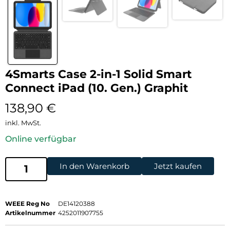
4Smarts Case 2-in-1 Solid Smart
Connect iPad (10. Gen.) Graphit
138,90
€
inkl. MwSt.
Online verfügbar
In den Warenkorb
Jetzt kaufen
WEEE Reg No
DE14120388
Artikelnummer
4252011907755