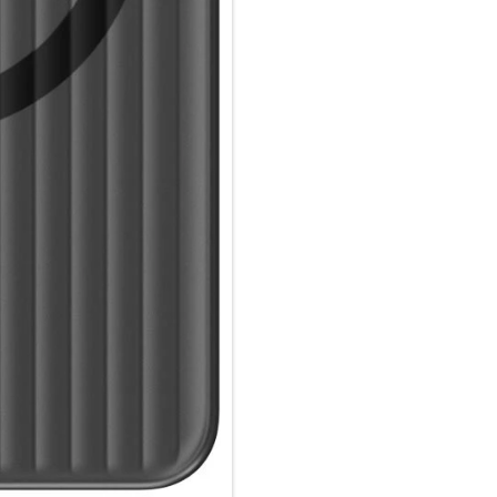
Transparent-matte Rückseite m
Die transparente Rückseite mi
modernen, technischen Stil, de
hervorragend anfühlt.