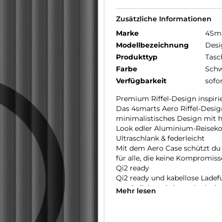
Zusätzliche Informationen
Marke
4Sm
Modellbezeichnung
Desi
Produkttyp
Tasc
Farbe
Schw
Verfügbarkeit
sofo
Premium Riffel-Design inspir
Das 4smarts Aero Riffel-Desi
minimalistisches Design mit h
Look edler Aluminium-Reisekof
Ultraschlank & federleicht
Mit dem Aero Case schützt du d
für alle, die keine Kompromis
Qi2 ready
Qi2 ready und kabellose Ladef
ermöglicht nahtloses Andocke
Mehr lesen
Griffige Anti-Rutsch-Kanten
Die griffigen Anti-Rutsch-Kant
Format des Galaxy S26+ zu bee