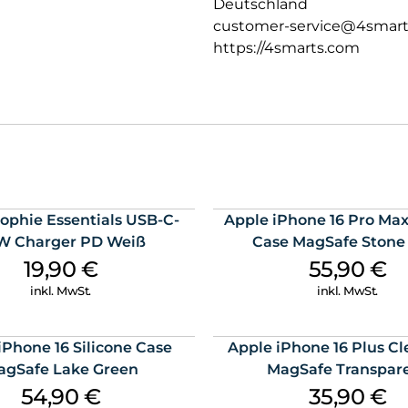
Deutschland
customer-service@4smar
https://4smarts.com
phie Essentials USB-C-
Apple iPhone 16 Pro Max
W Charger PD Weiß
Case MagSafe Stone
19,90
€
55,90
€
inkl. MwSt.
inkl. MwSt.
iPhone 16 Silicone Case
Apple iPhone 16 Plus Cl
agSafe Lake Green
MagSafe Transpar
54,90
€
35,90
€