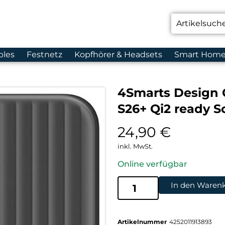
bles
Festnetz
Kopfhörer & Headsets
Smart Hom
4Smarts Design 
S26+ Qi2 ready 
24,90
€
inkl. MwSt.
Online verfügbar
In den Waren
Artikelnummer
4252011913893