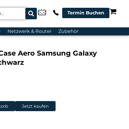
Termin Buchen
e
Netzwerk & Router
Zubehör
Case Aero Samsung Galaxy
Schwarz
korb
Jetzt kaufen