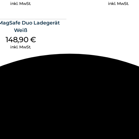
inkl. MwSt.
inkl. MwSt.
MagSafe Duo Ladegerät
Weiß
148,90
€
inkl. MwSt.