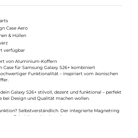
arts
gn Case Aero
hen & Hüllen
arz
rt verfügbar
iert von Aluminium-Koffern
gn Case für Samsung Galaxy S26+ kombiniert
ochwertiger Funktionalität – inspiriert vom ikonischen
fer.
ein Galaxy S26+ stilvoll, dezent und funktional – perfekt
se bei Design und Qualität machen wollen.
unktion? Selbstverständlich. Der integrierte Magnetring
n von Zubehör und Ladegeräten.
en sorgen für sicheren Halt im Alltag, ohne das schlanke
inträchtigen.