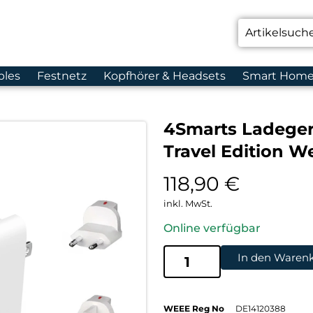
bles
Festnetz
Kopfhörer & Headsets
Smart Hom
4Smarts Ladeger
Travel Edition W
118,90
€
inkl. MwSt.
Online verfügbar
In den Waren
WEEE Reg No
DE14120388