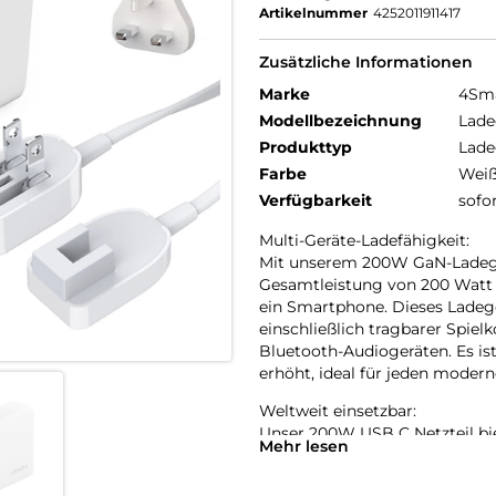
Artikelnummer
4252011911417
Zusätzliche Informationen
Marke
4Sm
Modellbezeichnung
Lade
Produkttyp
Lade
Farbe
Wei
Verfügbarkeit
sofo
Multi-Geräte-Ladefähigkeit:
Mit unserem 200W GaN-Ladegerä
Gesamtleistung von 200 Watt a
ein Smartphone. Dieses Ladeger
einschließlich tragbarer Spie
Bluetooth-Audiogeräten. Es ist 
erhöht, ideal für jeden modern
Weltweit einsetzbar:
Unser 200W USB C Netzteil biete
Mehr lesen
Anpassungsfähigkeit. Die aus
Netzteil als auch am mitgelie