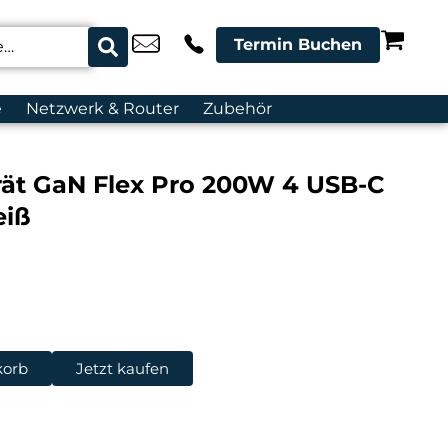
Termin Buchen
e
Netzwerk & Router
Zubehör
ät GaN Flex Pro 200W 4 USB-C
eiß
korb
Jetzt kaufen