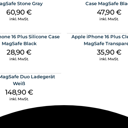
agSafe Stone Gray
Case MagSafe Bla
Unser GaN Charger nutzt die n
60,90
€
47,90
€
kompakte, aber dennoch leistu
200W ist dieses USB C Ladeger
inkl. MwSt.
inkl. MwSt.
überlegenen Effizienz und Wä
deiner Geräte, ob iPhone, MacB
one 16 Plus Silicone Case
Apple iPhone 16 Plus Cl
Intelligenter Sicherheitsschutz
Unser GaN Charger bietet dank
MagSafe Black
MagSafe Transpar
Überhitzung, Kurzschlüssen u
28,90
€
35,90
€
unbesorgt mit unserem 200 Wat
inkl. MwSt.
inkl. MwSt.
optimal an, um den Akku zu sc
unsere Technologie dein Gerät 
MagSafe Duo Ladegerät
Weiß
148,90
€
inkl. MwSt.