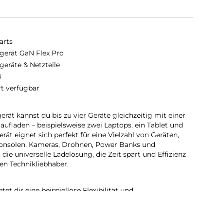
arts
gerät GaN Flex Pro
geräte & Netzteile
ß
rt verfügbar
t kannst du bis zu vier Geräte gleichzeitig mit einer
ufladen – beispielsweise zwei Laptops, ein Tablet und
ät eignet sich perfekt für eine Vielzahl von Geräten,
lkonsolen, Kameras, Drohnen, Power Banks und
die universelle Ladelösung, die Zeit spart und Effizienz
en Technikliebhaber.
t dir eine beispiellose Flexibilität und
tauschbaren EU/UK-Stecker können sowohl direkt am
ferten 1,5 Meter langen Verlängerungskabel verwendet