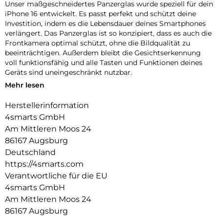
Unser maßgeschneidertes Panzerglas wurde speziell für dein
iPhone 16 entwickelt. Es passt perfekt und schützt deine
Investition, indem es die Lebensdauer deines Smartphones
verlängert. Das Panzerglas ist so konzipiert, dass es auch die
Frontkamera optimal schützt, ohne die Bildqualität zu
beeinträchtigen. Außerdem bleibt die Gesichtserkennung
voll funktionsfähig und alle Tasten und Funktionen deines
Geräts sind uneingeschränkt nutzbar.
Mehr lesen
Einfache Montage:
Unser Second Glass ist nicht nur robust, sondern auch
Herstellerinformation
einfacher zu montieren wie eine Panzerfolie. Mit dem
4smarts GmbH
mitgelieferten Montagerahmen lässt sich das Schutzglas
exakt positionieren und dank des Reinigungssets staubfrei
Am Mittleren Moos 24
anbringen. Und wenn es Zeit ist, das Glas auszutauschen, ist
86167 Augsburg
das genauso einfach. Mit unserem Second Glas erhältst du
Deutschland
einen effektiven und benutzerfreundlichen Schutz für das
https://4smarts.com
Display deines Mobilgeräts.
Verantwortliche für die EU
Kristallklare Qualität:
4smarts GmbH
Der Displayschutz bietet nicht nur optimalen Schutz für dein
Am Mittleren Moos 24
Smartphone, sondern garantiert auch die uneingeschränkte
86167 Augsburg
Nutzung des Touchscreens. Trotz seiner Robustheit bleibt