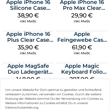
Apple iPhone 16
Apple iPhone 16
Silicone Case
Pro Max Clear
MagSafe
Case MagSafe
38,90
€
29,90
€
Ultramarine
Transparent
inkl. MwSt.
inkl. MwSt.
Apple iPhone 16
Apple
Plus Clear Case
Feingewebe Case
MagSafe
iPhone 15 Pro
35,90
€
61,90
€
Transparent
MagSafe Schwarz
inkl. MwSt.
inkl. MwSt.
Apple MagSafe
Apple Magic
Duo Ladegerät
Keyboard Folio
Weiß
iPad 10.9″ (10.Gen.)
148,90
€
293,90
€
Weiß
inkl. MwSt.
inkl. MwSt.
Um unsere Website für Dich optimal zu gestalten und fortlaufend
verbessern zu können, verwenden wir Cookies. Durch die weitere
Nutzung der Website stimmst Du der Verwendung von Cookies zu.
Weitere Informationen zu Cookies erhältst Du in unserer
Datenschutzerklärung.