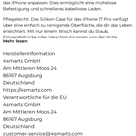
das iPhone anpassen. Dies ermöglicht eine mühelose
Befestigung und schnelleres kabelloses Laden.
Pflegeleicht: Das Silikon Case für das iPhone 17 Pro verfügt
über eine einfach zu reinigende Oberfläche, die dir das Leben
erleichtert. Mit nur einem Wisch kannst du Staub,
Fingerabdrücke oder Verschmutzungen von der Hülle
Mehr lesen
entfernen und sie wieder in neuem Glanz erstrahlen lassen.
Dank des hochwertigen Silikons ist die Hülle zudem
Herstellerinformation
widerstandsfähig gegenüber Flecken und lässt sich mühelos
4smarts GmbH
sauber halten.
Kratzschutz: Unser iPhone 17 Pro Case bietet erhöhte Kanten
Am Mittleren Moos 24
und einen Innenfutter aus Mikrofaser, um Kratzer auf dem
86167 Augsburg
Display und dem Gehäuse effektiv zu verhindern. Die
Deutschland
erhöhten Kanten schützen das Display vor direktem Kontakt
https://4smarts.com
mit Oberflächen und verhindern somit Kratzer bei
Verantwortliche für die EU
versehentlichen Stürzen oder Abnutzungen. Das weiche
Mikrofaser-Innenfutter sorgt dafür, dass das Gehäuse des
4smarts GmbH
Smartphones geschützt ist und frei von Kratzern bleibt.
Am Mittleren Moos 24
Passgenau & funktional: Die passgenaue Schutzhülle für das
86167 Augsburg
iPhone 17 Pro bietet nicht nur uneingeschränkten Zugriff auf
Deutschland
alle Anschlüsse, Tasten und Funktionen des Handys, sondern
customer-service@4smarts.com
überzeugt auch durch ihre hervorragende Haptik. Dank des