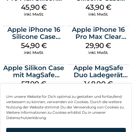
Case MagSafe
MagSafe Plum
45,90
€
43,90
€
Ultramarine
inkl. MwSt.
inkl. MwSt.
Apple iPhone 16
Apple iPhone 16
Silicone Case
Pro Max Clear
MagSafe Black
Case MagSafe
54,90
€
29,90
€
Transparent
inkl. MwSt.
inkl. MwSt.
Apple Silikon Case
Apple MagSafe
mit MagSafe
Duo Ladegerät
iPhone 14 Pro
Weiß
57,90
€
148,90
€
(PRODUCT)RED
inkl. MwSt.
inkl. MwSt.
Um unsere Website für Dich optimal zu gestalten und fortlaufend
verbessern zu können, verwenden wir Cookies. Durch die weitere
Nutzung der Website stimmst Du der Verwendung von Cookies zu.
Weitere Informationen zu Cookies erhältst Du in unserer
Datenschutzerklärung.
Impressum