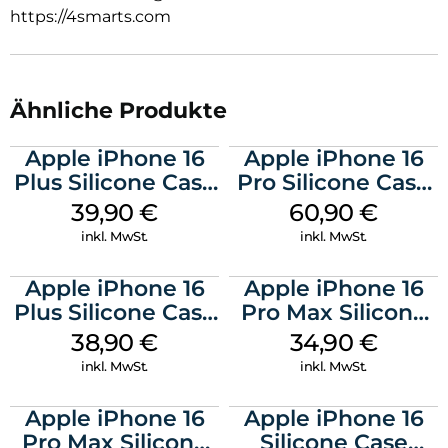
durchdachten Designs liegt sie angenehm und sicher in der
https://4smarts.com
Hand, was den Bedienkomfort zusätzlich erhöht. Mit dieser
Hülle kannst du alle Funktionen deines Smartphones voll
nutzen, ohne Kompromisse bei Schutz oder Handhabung
eingehen zu müssen.
Ähnliche Produkte
Apple iPhone 16
Apple iPhone 16
Plus Silicone Case
Pro Silicone Case
MagSafe Plum
MagSafe Stone
39,90
€
60,90
€
Gray
inkl. MwSt.
inkl. MwSt.
Apple iPhone 16
Apple iPhone 16
Plus Silicone Case
Pro Max Silicone
MagSafe Denim
Case MagSafe
38,90
€
34,90
€
Denim
inkl. MwSt.
inkl. MwSt.
Apple iPhone 16
Apple iPhone 16
Pro Max Silicone
Silicone Case