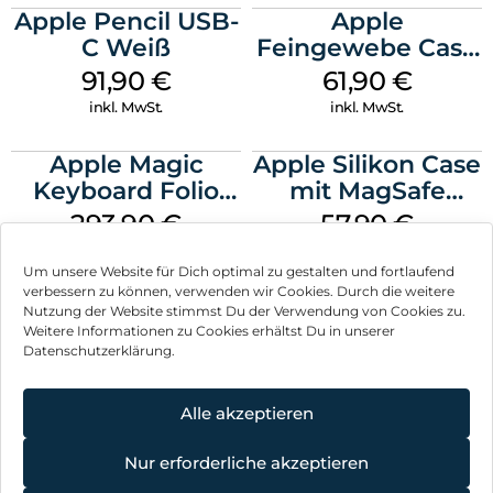
Apple Pencil USB-
Apple
C Weiß
Feingewebe Case
iPhone 15 Pro
91,90
€
61,90
€
MagSafe Schwarz
inkl. MwSt.
inkl. MwSt.
Apple Magic
Apple Silikon Case
Keyboard Folio
mit MagSafe
iPad 10.9″ (10.Gen.)
iPhone 14 Pro
293,90
€
57,90
€
Weiß
(PRODUCT)RED
inkl. MwSt.
inkl. MwSt.
Um unsere Website für Dich optimal zu gestalten und fortlaufend
verbessern zu können, verwenden wir Cookies. Durch die weitere
Nutzung der Website stimmst Du der Verwendung von Cookies zu.
Weitere Informationen zu Cookies erhältst Du in unserer
Datenschutzerklärung.
Impressum
AGB
Alle akzeptieren
Datenschutz
Nur erforderliche akzeptieren
Vertrag widerrufen