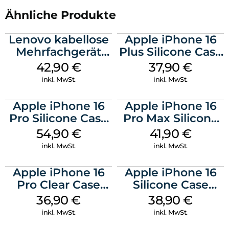
Ähnliche Produkte
Lenovo kabellose
Apple iPhone 16
Mehrfachgerät
Plus Silicone Case
Luna Grey
MagSafe Lake
42,90
€
37,90
€
Green
inkl. MwSt.
inkl. MwSt.
Apple iPhone 16
Apple iPhone 16
Pro Silicone Case
Pro Max Silicone
MagSafe Black
Case MagSafe
54,90
€
41,90
€
Ultramarine
inkl. MwSt.
inkl. MwSt.
Apple iPhone 16
Apple iPhone 16
Pro Clear Case
Silicone Case
MagSafe
MagSafe
36,90
€
38,90
€
Transparent
Ultramarine
inkl. MwSt.
inkl. MwSt.