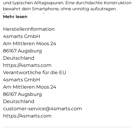
und typischen Alltagsspuren. Eine durchdachte Konstruktion
bewahrt dein Smartphone, ohne unnötig aufzutragen.
Praktisches Kartenfach:
Mehr lesen
Wichtige Karten immer dabei: Das integrierte Fach bietet
Platz für Kredit- oder Bankkarten und unterstützt einen
Herstellerinformation
minimalistischen Alltag ohne zusätzliche Geldbörse.
4smarts GmbH
Passgenau & durchdacht:
Am Mittleren Moos 24
Präzise Aussparungen gewährleisten uneingeschränkten
86167 Augsburg
Zugriff auf Kamera, Anschlüsse und Tasten. Die exakte
Passform sorgt für komfortable Bedienung und ein sauberes
Deutschland
Erscheinungsbild.
https://4smarts.com
Verantwortliche für die EU
4smarts GmbH
Am Mittleren Moos 24
86167 Augsburg
Deutschland
customer-service@4smarts.com
https://4smarts.com