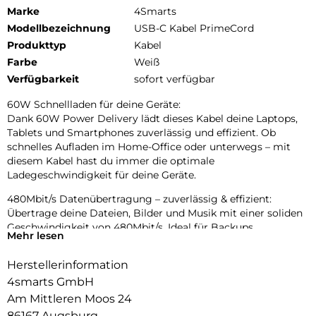
Marke
4Smarts
Modellbezeichnung
USB-C Kabel PrimeCord
Produkttyp
Kabel
Farbe
Weiß
Verfügbarkeit
sofort verfügbar
60W Schnellladen für deine Geräte:
Dank 60W Power Delivery lädt dieses Kabel deine Laptops,
Tablets und Smartphones zuverlässig und effizient. Ob
schnelles Aufladen im Home-Office oder unterwegs – mit
diesem Kabel hast du immer die optimale
Ladegeschwindigkeit für deine Geräte.
480Mbit/s Datenübertragung – zuverlässig & effizient:
Übertrage deine Dateien, Bilder und Musik mit einer soliden
Geschwindigkeit von 480Mbit/s. Ideal für Backups,
Mehr lesen
Dokumente oder Multimedia-Inhalte – zuverlässig und ohne
Verzögerungen, egal ob am Laptop oder PC.
Herstellerinformation
Langlebiges Premium-Design mit Aluminium & Nylon:
4smarts GmbH
Qualität, die du spürst: Die hochwertigen Aluminium-
Am Mittleren Moos 24
Stecker machen das Kabel besonders widerstandsfähig
86167 Augsburg