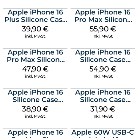
Apple iPhone 16
Apple iPhone 16
Plus Silicone Case
Pro Max Silicone
MagSafe Plum
Case MagSafe
39,90
€
55,90
€
Stone Gray
inkl. MwSt.
inkl. MwSt.
Apple iPhone 16
Apple iPhone 16
Pro Max Silicone
Silicone Case
Case MagSafe
MagSafe Lake
47,90
€
54,90
€
Black
Green
inkl. MwSt.
inkl. MwSt.
Apple iPhone 16
Apple iPhone 16
Silicone Case
Silicone Case
MagSafe
MagSafe Fuchsia
38,90
€
31,90
€
Ultramarine
inkl. MwSt.
inkl. MwSt.
Apple iPhone 16
Apple 60W USB-C