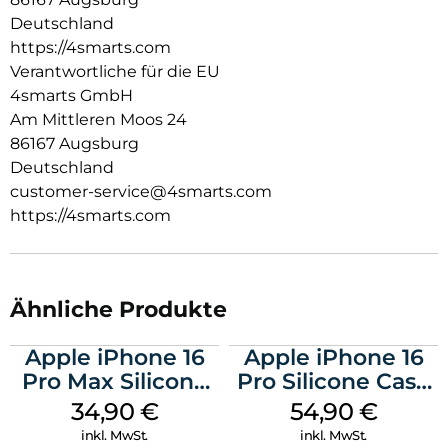
gegen Abnutzung und sorgen für eine edle Optik. Das
Deutschland
geflochtene Nylon-Gehäuse bietet zusätzlichen Schutz vor
https://4smarts.com
Knicken und Beschädigungen, ohne an Flexibilität
einzubüßen. Perfekt für den täglichen Einsatz, ob im Büro,
Verantwortliche für die EU
unterwegs oder zu Hause – dieses Kabel hält mit deinem
4smarts GmbH
Lifestyle Schritt und überzeugt durch seine Langlebigkeit
Am Mittleren Moos 24
und Premium-Qualität.
86167 Augsburg
Deutschland
customer-service@4smarts.com
https://4smarts.com
Ähnliche Produkte
Apple iPhone 16
Apple iPhone 16
Pro Max Silicone
Pro Silicone Case
Case MagSafe
MagSafe Black
34,90
€
54,90
€
Denim
inkl. MwSt.
inkl. MwSt.