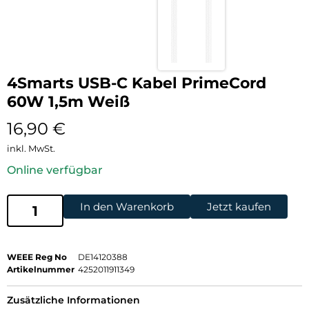
4Smarts USB-C Kabel PrimeCord
60W 1,5m Weiß
16,90
€
inkl. MwSt.
Online verfügbar
In den Warenkorb
Jetzt kaufen
WEEE Reg No
DE14120388
Artikelnummer
4252011911349
Zusätzliche Informationen