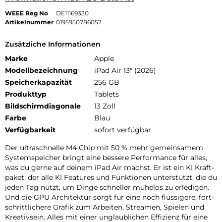
WEEE Reg No
DE11169330
Artikelnummer
0195950786057
Zusätzliche Informationen
Marke
Apple
Modellbezeichnung
iPad Air 13" (2026)
Speicherkapazität
256 GB
Produkttyp
Tablets
Bildschirmdiagonale
13 Zoll
Farbe
Blau
Verfügbarkeit
sofort verfügbar
Der ultra­schnelle M4 Chip mit 50 % mehr gemein­samem
Systemspeicher bringt eine bessere Per­for­mance für alles,
was du gerne auf deinem iPad Air machst. Er ist ein KI Kraft­
paket, der alle KI Features und Funk­tionen unter­stützt, die du
jeden Tag nutzt, um Dinge schneller mühelos zu erle­digen.
Und die GPU Archi­tektur sorgt für eine noch flüssigere, fort­
schritt­lichere Grafik zum Arbeiten, Streamen, Spielen und
Kreativ­sein. Alles mit einer unglaub­lichen Effizienz für eine