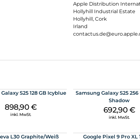
Apple Distribution Interna
Konnektivität – besonders auf 
Hollyhill Industrial Estate
PRIVATSPHÄRE.
Hollyhill, Cork
Datenschutz und Sicherheit auf
Irland
contactus.de@euro.apple
Galaxy S25 128 GB Icyblue
Samsung Galaxy S25 256 
Shadow
898,90
€
692,90
€
inkl. MwSt.
inkl. MwSt.
eva L30 Graphite/Weiß
Google Pixel 9 Pro XL 