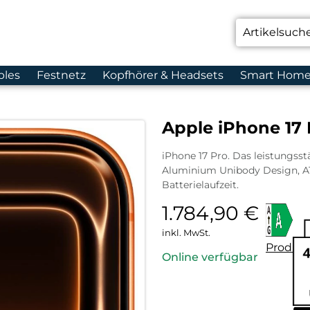
bles
Festnetz
Kopfhörer & Headsets
Smart Hom
Apple iPhone 17
iPhone 17 Pro. Das leistungsstä
Aluminium Unibody Design, A
Batterielaufzeit.
1.784,90
€
inkl. MwSt.
Produkt
Online verfügbar