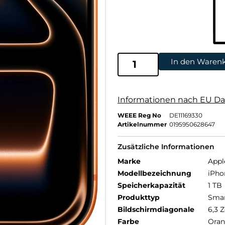
In den Waren
Informationen nach EU Da
WEEE Reg No
DE11169330
Artikelnummer
0195950628647
Zusätzliche Informationen
Marke
Appl
Modellbezeichnung
iPho
Speicherkapazität
1 TB
Produkttyp
Sma
Bildschirmdiagonale
6,3 Z
Farbe
Ora