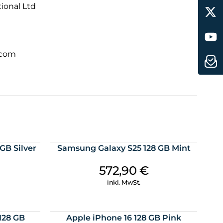
tional Ltd
internationalen Reisen.
 völlig neuem Level. Direkt integriert.
.com
GB Silver
Samsung Galaxy S25 128 GB Mint
572,90
€
inkl. MwSt.
128 GB
Apple iPhone 16 128 GB Pink