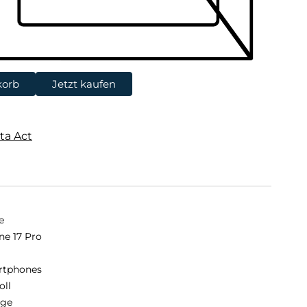
korb
Jetzt kaufen
ta Act
e
ne 17 Pro
rtphones
oll
nge