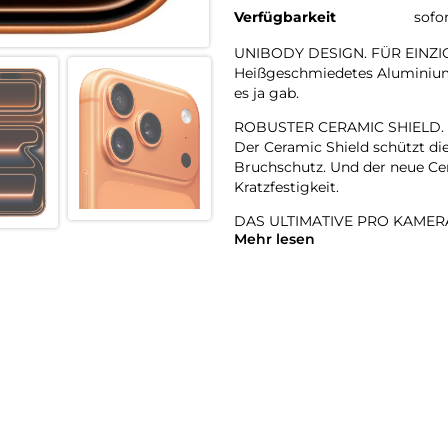
Verfügbarkeit
sofo
UNIBODY DESIGN. FÜR EINZ
Heißgeschmiedetes Aluminium 
es ja gab.
ROBUSTER CERAMIC SHIELD.
Der Ceramic Shield schützt di
Bruchschutz. Und der neue Cer
Kratzfestigkeit.
DAS ULTIMATIVE PRO KAMER
Mehr lesen
Mit 48 MP Rückkameras und 8x
Zoombereich, den es je bei ein
Hosentasche.
18MP CENTER STAGE FRONT
Flexible Bildausschnitte. Sma
Front- und Rückkamera und m
A19 PRO CHIP. DAMPFGEKÜHL
Der A19 Pro ist der leistungsst
Prozent höheren gleichbleibe