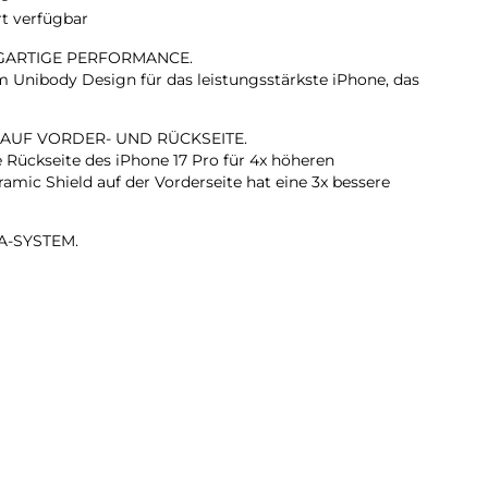
rt verfügbar
IGARTIGE PERFORMANCE.
Unibody Design für das leistungsstärkste iPhone, das
 AUF VORDER- UND RÜCKSEITE.
e Rückseite des iPhone 17 Pro für 4x höheren
amic Shield auf der Vorderseite hat eine 3x bessere
A-SYSTEM.
 Zoom in optischer Qualität – dem größten
em iPhone gab. Das ist wie 8 Pro Objektive in deiner
KAMERA.
rte Gruppenselfies, Videos mit doppelter Aufnahme von
ehr.
T. BLITZSCHNELL.
ärkste iPhone Chip, den es je gab, mit einer bis zu 40
nden Performance.