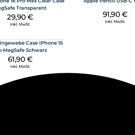
one 16 Pro Max Clear Case
Apple Pencil USB-C
gSafe Transparent
91,90
€
29,90
€
inkl. MwSt.
inkl. MwSt.
ingewebe Case iPhone 15
o MagSafe Schwarz
61,90
€
inkl. MwSt.