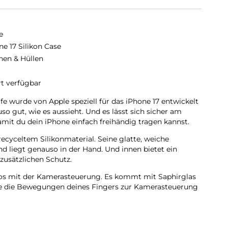
e
ne 17 Silikon Case
hen & Hüllen
rt verfügbar
e wurde von Apple speziell für das iPhone 17 entwickelt
o gut, wie es aussieht. Und es lässt sich sicher am
mit du dein iPhone einfach freihändig tragen kannst.
ecyceltem Silikon­material. Seine glatte, weiche
nd liegt genauso in der Hand. Und innen bietet ein
zusätzlichen Schutz.
los mit der Kamera­steuerung. Es kommt mit Saphirglas
die die Bewegungen deines Fingers zur Kamerasteuerung
 sich perfekt am iPhone 17 ausrichten, hält das Case
nelleres kabel­loses Laden. Lass dein iPhone beim Laden