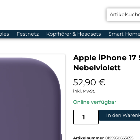
bles
Festnetz
Kopfhörer & Headsets
Smart Hom
Apple iPhone 17 
Nebelviolett
52,90
€
inkl. MwSt.
Online verfügbar
In den Waren
Artikelnummer
0195950663655