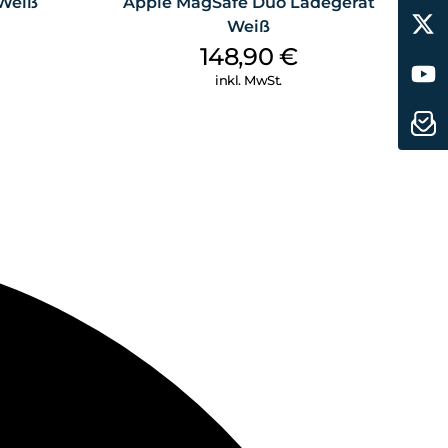
 Weiß
Apple MagSafe Duo Ladegerät
Weiß
148,90
€
inkl. MwSt.