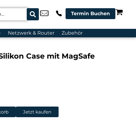
Termin Buchen
e
Netzwerk & Router
Zubehör
Silikon Case mit MagSafe
korb
Jetzt kaufen