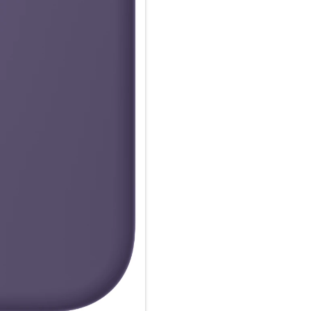
einfach im Case und docke dei
oder Qi zertifiziertes Ladegerät
Wie jedes von Apple entwickel
Fertigungs­prozesses Tausende
aus, sondern ist auch dafür ge
schützen.