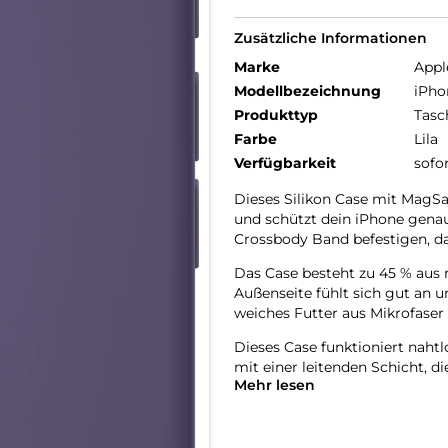
Zusätzliche Informationen
Marke
Appl
Modellbezeichnung
iPho
Produkttyp
Tasc
Farbe
Lila
Verfügbarkeit
sofo
Dieses Silikon Case mit MagSaf
und schützt dein iPhone genaus
Crossbody Band befestigen, da
Das Case besteht zu 45 % aus r
Außenseite fühlt sich gut an u
weiches Futter aus Mikrofaser 
Dieses Case funktioniert naht
mit einer leitenden Schicht, 
Mehr lesen
überträgt.
Mit integrierten Magneten, die
ganz einfach und sorgt für sch