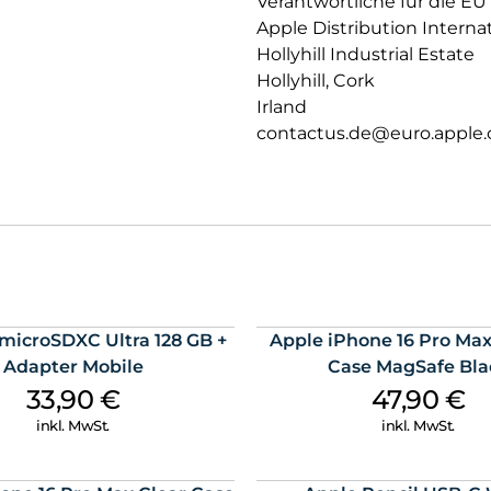
Verantwortliche für die EU
Apple Distribution Interna
Hollyhill Industrial Estate
Hollyhill, Cork
Irland
contactus.de@euro.apple
microSDXC Ultra 128 GB +
Apple iPhone 16 Pro Max
Adapter Mobile
Case MagSafe Bla
33,90
€
47,90
€
inkl. MwSt.
inkl. MwSt.