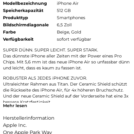
Modellbezeichnung
iPhone Air
Speicherkapazität
512 GB
Produkttyp
Smartphones
Bildschirmdiagonale
6,5 Zoll
Farbe
Beige, Gold
Verfügbarkeit
sofort verfügbar
SUPER DÜNN. SUPER LEICHT. SUPER STARK.
Das dünnste iPhone aller Zeiten mit der Power eines Pro
Chips. Mit 5,6 mm ist das neue iPhone Air so unfassbar dünn
und leicht, dass es kaum zu fassen ist.
ROBUSTER ALS JEDES iPHONE ZUVOR.
Ultraleichter Rahmen aus Titan. Der Ceramic Shield schützt
die Rückseite des iPhone Air, für 4x höheren Bruchschutz.
Und der neue Ceramic Shield auf der Vorderseite hat eine 3x
bessere Kratzfestigkeit.
Mehr lesen
ZWEI FORTSCHRITTLICHE KAMERAS IN EINER.
Herstellerinformation
48 MP Fusion Kamera-System mit 2x Zoom in optischer
Qualität. Mach einfach perfekte Aufnahmen – direkt von dort,
Apple Inc.
wo du stehst.
One Apple Park Way