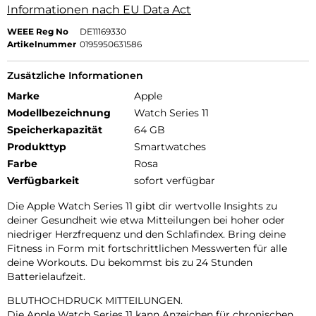
Informationen nach EU Data Act
WEEE Reg No
DE11169330
Artikelnummer
0195950631586
Zusätzliche Informationen
Marke
Apple
Modellbezeichnung
Watch Series 11
Speicherkapazität
64 GB
Produkttyp
Smartwatches
Farbe
Rosa
Verfügbarkeit
sofort verfügbar
Die Apple Watch Series 11 gibt dir wertvolle Insights zu
deiner Gesundheit wie etwa Mitteilungen bei hoher oder
niedriger Herzfrequenz und den Schlafindex. Bring deine
Fitness in Form mit fortschrittlichen Messwerten für alle
deine Workouts. Du bekommst bis zu 24 Stunden
Batterielaufzeit.
BLUTHOCHDRUCK MITTEILUNGEN.
Die Apple Watch Series 11 kann Anzeichen für chronischen