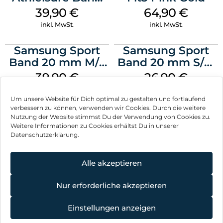
Sende eine Textnachricht, nimm einen Anruf an, hör Musik,
M/L Galaxy
39,90
€
64,90
€
verwende Siri und erhalte Mitteilungen. Die Series 11 (GPS)
Watch7 Silver
inkl. MwSt.
inkl. MwSt.
funktioniert mit deinem iPhone und im WLAN, damit du in
Verbindung bleibst.
Samsung Sport
Samsung Sport
Band 20 mm M/L
Band 20 mm S/M
Galaxy Watch4
Galaxy Watch4
39,90
€
26,90
€
Serie Graphite
Serie Graphite
inkl. MwSt.
inkl. MwSt.
Um unsere Website für Dich optimal zu gestalten und fortlaufend
verbessern zu können, verwenden wir Cookies. Durch die weitere
Nutzung der Website stimmst Du der Verwendung von Cookies zu.
Weitere Informationen zu Cookies erhältst Du in unserer
Datenschutzerklärung.
Impressum
AGB
Alle akzeptieren
Datenschutz
Nur erforderliche akzeptieren
Vertrag widerrufen
Einstellungen anzeigen
Hinweis zur Batterieentsorgung