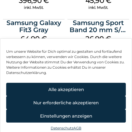
396,90
€
45,90
€
Watch7 Cream
alles ohne dein iPhone. Und jetzt bist du mit schnellem 5G
inkl. MwSt.
inkl. MwSt.
unterwegs noch besser verbunden.
WEGWEISENDE ARMBÄNDER.
Samsung Galaxy
Samsung Sport
Für die Ultra 3 gibt es vier elegante, vielseitige
Fit3 Gray
Band 20 mm S/M
Armbandstyles mit unendlich vielen Möglichkeiten für alles,
Galaxy Watch4
64,90
€
26,90
€
was du täglich machst – egal ob du dich auspowerst oder
Serie Graphite
ausgehst.
inkl. MwSt.
inkl. MwSt.
Um unsere Website für Dich optimal zu gestalten und fortlaufend
verbessern zu können, verwenden wir Cookies. Durch die weitere
Nutzung der Website stimmst Du der Verwendung von Cookies zu.
Weitere Informationen zu Cookies erhältst Du in unserer
Datenschutzerklärung.
Impressum
AGB
Alle akzeptieren
Datenschutz
Nur erforderliche akzeptieren
Vertrag widerrufen
Einstellungen anzeigen
Hinweis zur Batterieentsorgung
Datenschutz
AGB
©
2026
, Brodos AG – All Rights Reserved.