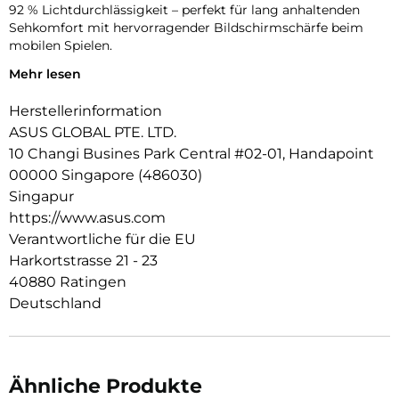
92 % Lichtdurchlässigkeit – perfekt für lang anhaltenden
Sehkomfort mit hervorragender Bildschirmschärfe beim
mobilen Spielen.
Mehr lesen
Diamantgeschliffene Tasten aus Aluminiumlegierung:
elegant und leicht auszulösen.
Herstellerinformation
Das Gehäuse mit dem neuen ShockSpread – Material bietet
ASUS GLOBAL PTE. LTD.
dir maximalen Schutz mit einem hochwertigen Finish.
10 Changi Busines Park Central #02-01, Handapoint
Eingebettet in eine einzigartige Struktur für zusätzliche 10 %
00000 Singapore (486030)
Stoßdämpfung.
Singapur
https://www.asus.com
Erhöhte Ränder um die Kamera und den Bildschirm, um dein
Gerät besser zu schützen.
Verantwortliche für die EU
Harkortstrasse 21 - 23
US FDA-Lebensmittelstandards und kein BPA, BPS oder
40880 Ratingen
BPF.
Deutschland
Verwendung von Monomaterial; leicht zu recyceln.
Schmutzabweisend. Leicht zu reinigen. Bessere Haltbarkeit.
Leicht und dünn; unsere Hüllen wiegen durchschnittlich 28
g, damit du diese bequem halten kannst.
Ähnliche Produkte