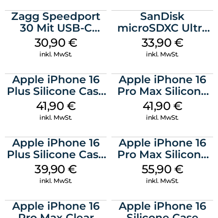
Zagg Speedport
SanDisk
30 Mit USB-C
microSDXC Ultra
Kabel Weiß
128 GB + Adapter
30,90
€
33,90
€
Mobile
inkl. MwSt.
inkl. MwSt.
Apple iPhone 16
Apple iPhone 16
Plus Silicone Case
Pro Max Silicone
MagSafe Stone
Case MagSafe
41,90
€
41,90
€
Gray
Ultramarine
inkl. MwSt.
inkl. MwSt.
Apple iPhone 16
Apple iPhone 16
Plus Silicone Case
Pro Max Silicone
MagSafe Plum
Case MagSafe
39,90
€
55,90
€
Stone Gray
inkl. MwSt.
inkl. MwSt.
Apple iPhone 16
Apple iPhone 16
Pro Max Clear
Silicone Case