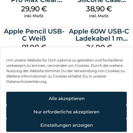
Case MagSafe
MagSafe
29,90
€
38,90
€
Transparent
Ultramarine
inkl. MwSt.
inkl. MwSt.
Apple Pencil USB-
Apple 60W USB-C
C Weiß
Ladekabel 1 m
Weiß
91,90
€
24,90
€
inkl. MwSt.
inkl. MwSt.
Um unsere Website für Dich optimal zu gestalten und fortlaufend
verbessern zu können, verwenden wir Cookies. Durch die weitere
Nutzung der Website stimmst Du der Verwendung von Cookies zu.
Weitere Informationen zu Cookies erhältst Du in unserer
Datenschutzerklärung.
Impressum
AGB
Alle akzeptieren
Datenschutz
Nur erforderliche akzeptieren
Vertrag widerrufen
Einstellungen anzeigen
Hinweis zur Batterieentsorgung