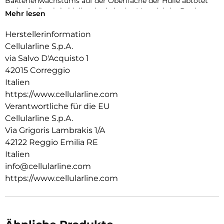
Bakterienwachstums auf der Oberfläche der Hülle abtötet
und ständig aktiv bleibt, da sie in das Material der Book
Mehr lesen
Agenda-Hülle integriert ist.
Herstellerinformation
Cellularline S.p.A.
via Salvo D'Acquisto 1
42015 Correggio
Italien
https://www.cellularline.com
Verantwortliche für die EU
Cellularline S.p.A.
Via Grigoris Lambrakis 1/A
42122 Reggio Emilia RE
Italien
info@cellularline.com
https://www.cellularline.com