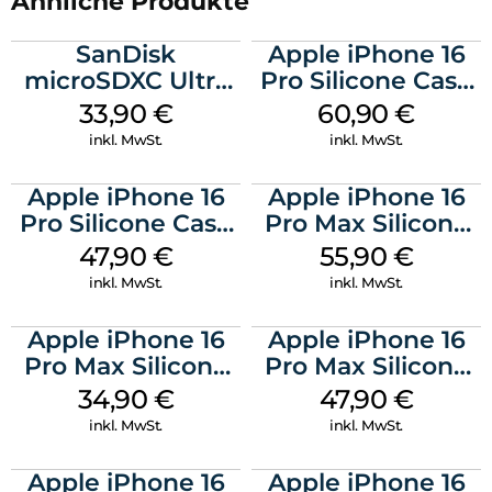
Ähnliche Produkte
SanDisk
Apple iPhone 16
microSDXC Ultra
Pro Silicone Case
128 GB + Adapter
MagSafe Stone
33,90
€
60,90
€
Mobile
Gray
inkl. MwSt.
inkl. MwSt.
Apple iPhone 16
Apple iPhone 16
Pro Silicone Case
Pro Max Silicone
MagSafe Denim
Case MagSafe
47,90
€
55,90
€
Stone Gray
inkl. MwSt.
inkl. MwSt.
Apple iPhone 16
Apple iPhone 16
Pro Max Silicone
Pro Max Silicone
Case MagSafe
Case MagSafe
34,90
€
47,90
€
Denim
Black
inkl. MwSt.
inkl. MwSt.
Apple iPhone 16
Apple iPhone 16