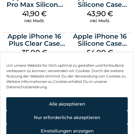
Pro Max Silicone
Silicone Case
Case MagSafe
MagSafe Plum
41,90
€
43,90
€
Ultramarine
inkl. MwSt.
inkl. MwSt.
Apple iPhone 16
Apple iPhone 16
Plus Clear Case
Silicone Case
MagSafe
MagSafe Lake
35,90
€
54,90
€
Transparent
Green
inkl. MwSt.
inkl. MwSt.
Um unsere Website für Dich optimal zu gestalten und fortlaufend
verbessern zu können, verwenden wir Cookies. Durch die weitere
Nutzung der Website stimmst Du der Verwendung von Cookies zu.
Weitere Informationen zu Cookies erhältst Du in unserer
Datenschutzerklärung.
Impressum
AGB
Alle akzeptieren
Datenschutz
Nur erforderliche akzeptieren
Vertrag widerrufen
Einstellungen anzeigen