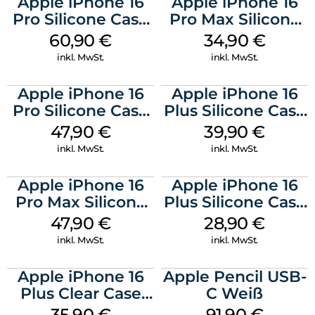
Apple iPhone 16
Apple iPhone 16
Pro Silicone Case
Pro Max Silicone
MagSafe Stone
Case MagSafe
60,90
€
34,90
€
Gray
Denim
inkl. MwSt.
inkl. MwSt.
Apple iPhone 16
Apple iPhone 16
Pro Silicone Case
Plus Silicone Case
MagSafe Denim
MagSafe Plum
47,90
€
39,90
€
inkl. MwSt.
inkl. MwSt.
Apple iPhone 16
Apple iPhone 16
Pro Max Silicone
Plus Silicone Case
Case MagSafe
MagSafe Black
47,90
€
28,90
€
Black
inkl. MwSt.
inkl. MwSt.
Apple iPhone 16
Apple Pencil USB-
Plus Clear Case
C Weiß
MagSafe
35,90
€
91,90
€