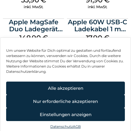
Transparent
inkl. MwSt.
inkl. MwSt.
Apple MagSafe
Apple 60W USB-C
Duo Ladegerät
Ladekabel 1 m
Weiß
Weiß
148,90
€
17,90
€
inkl. MwSt.
inkl. MwSt.
Um unsere Website für Dich optimal zu gestalten und fortlaufend
verbessern zu können, verwenden wir Cookies. Durch die weitere
Nutzung der Website stimmst Du der Verwendung von Cookies zu.
Weitere Informationen zu Cookies erhältst Du in unserer
Datenschutzerklärung.
Impressum
AGB
Alle akzeptieren
Datenschutz
Nur erforderliche akzeptieren
Vertrag widerrufen
Einstellungen anzeigen
Hinweis zur Batterieentsorgung
Datenschutz
AGB
©
2026
, Brodos AG – All Rights Reserved.