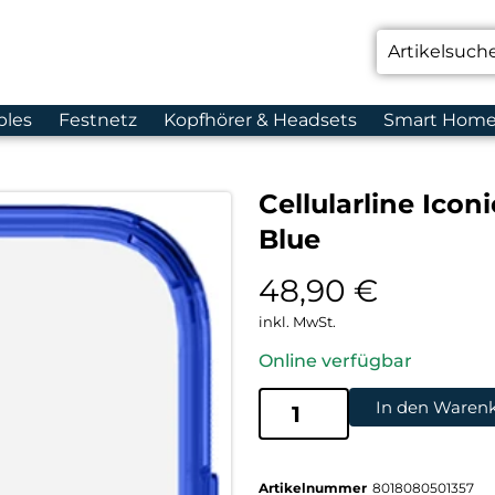
bles
Festnetz
Kopfhörer & Headsets
Smart Hom
Cellularline Ico
Blue
48,90
€
inkl. MwSt.
Online verfügbar
In den Waren
Artikelnummer
8018080501357