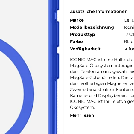
Zusätzliche Informationen
Marke
Cellu
Modellbezeichnung
Icon
Produkttyp
Tasc
Farbe
Blau
Verfügbarkeit
sofo
ICONIC MAG ist eine Hülle, di
MagSafe-Ökosystem interagiert
dem Telefon an und gewährleis
MagSafe-Zubehörteilen. Die fa
dem vollfarbigen Magneten ver
Zweimaterialstruktur Kanten u
Kamera- und Displaybereich bi
ICONIC MAG ist Ihr Telefon g
Ökosystem.
Mehr lesen