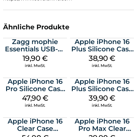
Ähnliche Produkte
Zagg mophie
Apple iPhone 16
Essentials USB-C-
Plus Silicone Case
20W Charger PD
MagSafe Denim
19,90
€
38,90
€
Weiß
inkl. MwSt.
inkl. MwSt.
Apple iPhone 16
Apple iPhone 16
Pro Silicone Case
Plus Silicone Case
MagSafe Denim
MagSafe Plum
47,90
€
39,90
€
inkl. MwSt.
inkl. MwSt.
Apple iPhone 16
Apple iPhone 16
Clear Case
Pro Max Clear
MagSafe
Case MagSafe