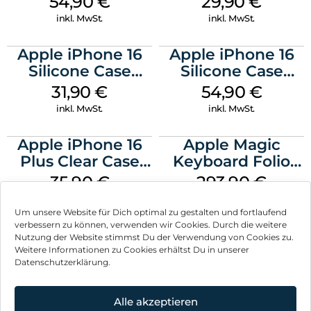
54,90
€
29,90
€
Transparent
Transparent
inkl. MwSt.
inkl. MwSt.
Apple iPhone 16
Apple iPhone 16
Silicone Case
Silicone Case
MagSafe Fuchsia
MagSafe Black
31,90
€
54,90
€
inkl. MwSt.
inkl. MwSt.
Apple iPhone 16
Apple Magic
Plus Clear Case
Keyboard Folio
MagSafe
iPad 10.9″ (10.Gen.)
35,90
€
293,90
€
Transparent
Weiß
inkl. MwSt.
inkl. MwSt.
Um unsere Website für Dich optimal zu gestalten und fortlaufend
verbessern zu können, verwenden wir Cookies. Durch die weitere
Nutzung der Website stimmst Du der Verwendung von Cookies zu.
Weitere Informationen zu Cookies erhältst Du in unserer
Datenschutzerklärung.
Impressum
AGB
Alle akzeptieren