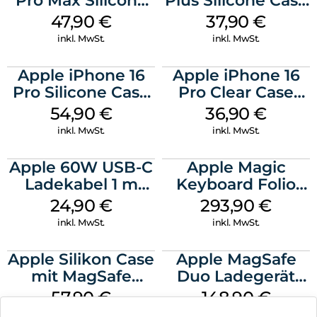
Pro Max Silicone
Plus Silicone Case
Case MagSafe
MagSafe Lake
47,90
€
37,90
€
Black
Green
inkl. MwSt.
inkl. MwSt.
Apple iPhone 16
Apple iPhone 16
Pro Silicone Case
Pro Clear Case
MagSafe Black
MagSafe
54,90
€
36,90
€
Transparent
inkl. MwSt.
inkl. MwSt.
Apple 60W USB-C
Apple Magic
Ladekabel 1 m
Keyboard Folio
Weiß
iPad 10.9″ (10.Gen.)
24,90
€
293,90
€
Weiß
inkl. MwSt.
inkl. MwSt.
Apple Silikon Case
Apple MagSafe
mit MagSafe
Duo Ladegerät
iPhone 14 Pro
Weiß
57,90
€
148,90
€
(PRODUCT)RED
inkl. MwSt.
inkl. MwSt.