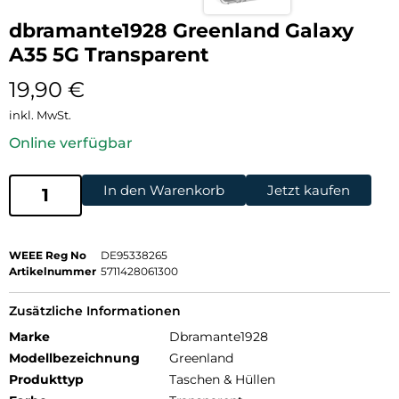
dbramante1928 Greenland Galaxy
A35 5G Transparent
19,90
€
inkl. MwSt.
Online verfügbar
In den Warenkorb
Jetzt kaufen
WEEE Reg No
DE95338265
Artikelnummer
5711428061300
Zusätzliche Informationen
Marke
Dbramante1928
Modellbezeichnung
Greenland
Produkttyp
Taschen & Hüllen