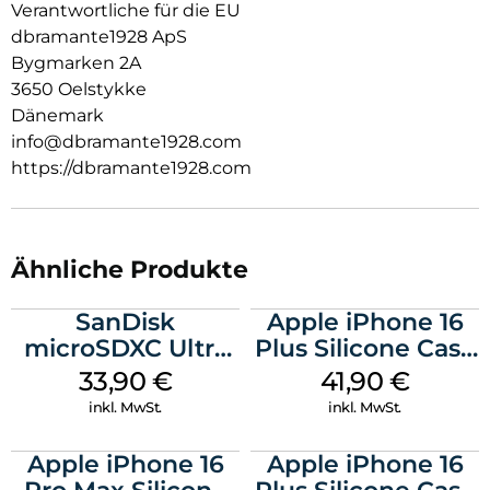
Verantwortliche für die EU
Rundum-Schutzhülle zum Schutz des Smartphones vor
dbramante1928 ApS
Beschädigungen.
Bygmarken 2A
3650 Oelstykke
Dänemark
info@dbramante1928.com
https://dbramante1928.com
Ähnliche Produkte
SanDisk
Apple iPhone 16
microSDXC Ultra
Plus Silicone Case
128 GB + Adapter
MagSafe Stone
33,90
€
41,90
€
Mobile
Gray
inkl. MwSt.
inkl. MwSt.
Apple iPhone 16
Apple iPhone 16