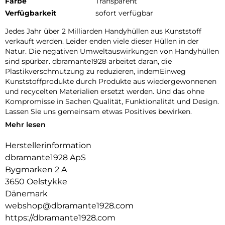
Farbe
Transparent
Verfügbarkeit
sofort verfügbar
Jedes Jahr über 2 Milliarden Handyhüllen aus Kunststoff
verkauft werden. Leider enden viele dieser Hüllen in der
Natur. Die negativen Umweltauswirkungen von Handyhüllen
sind spürbar. dbramante1928 arbeitet daran, die
Plastikverschmutzung zu reduzieren, indemEinweg
Kunststoffprodukte durch Produkte aus wiedergewonnenen
und recycelten Materialien ersetzt werden. Und das ohne
Kompromisse in Sachen Qualität, Funktionalität und Design.
Lassen Sie uns gemeinsam etwas Positives bewirken.
Mehr lesen
100 % RECYCLING KUNSTSTOFF:
Herstellerinformation
Wir verwenden ausschließlich GRS zertifizierten
Recyclingkunststoff. So können wir mit Sicherheit wissen,
dbramante1928 ApS
dass unsere Produkte so sind, wie wir sie bewerben.
Bygmarken 2 A
3650 Oelstykke
KOMPATIBEL MIT KABELLOSEM LADEN :
Dänemark
Diese Handyhülle ist mit kabellosem Laden kompatibel.
webshop@dbramante1928.com
DESIGN MIT FOKUS AUF SCHUTZ :
https://dbramante1928.com