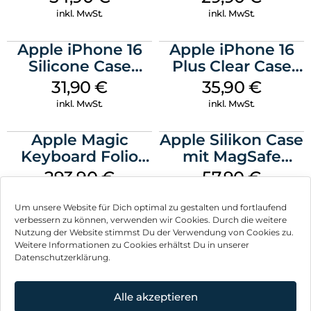
Transparent
Transparent
inkl. MwSt.
inkl. MwSt.
Apple iPhone 16
Apple iPhone 16
Silicone Case
Plus Clear Case
MagSafe Fuchsia
MagSafe
31,90
€
35,90
€
Transparent
inkl. MwSt.
inkl. MwSt.
Apple Magic
Apple Silikon Case
Keyboard Folio
mit MagSafe
iPad 10.9″ (10.Gen.)
iPhone 14 Pro
293,90
€
57,90
€
Weiß
(PRODUCT)RED
inkl. MwSt.
inkl. MwSt.
Um unsere Website für Dich optimal zu gestalten und fortlaufend
verbessern zu können, verwenden wir Cookies. Durch die weitere
Nutzung der Website stimmst Du der Verwendung von Cookies zu.
Weitere Informationen zu Cookies erhältst Du in unserer
Datenschutzerklärung.
Impressum
AGB
Alle akzeptieren