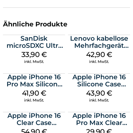
Ähnliche Produkte
SanDisk
Lenovo kabellose
microSDXC Ultra
Mehrfachgerät
128 GB + Adapter
Luna Grey
33,90
€
42,90
€
Mobile
inkl. MwSt.
inkl. MwSt.
Apple iPhone 16
Apple iPhone 16
Pro Max Silicone
Silicone Case
Case MagSafe
MagSafe Plum
41,90
€
43,90
€
Ultramarine
inkl. MwSt.
inkl. MwSt.
Apple iPhone 16
Apple iPhone 16
Clear Case
Pro Max Clear
MagSafe
Case MagSafe
54,90
€
29,90
€