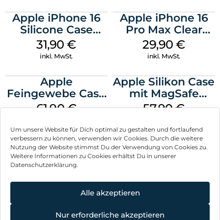
Zubehör ermöglicht, sondern auch einen verstellbaren
Ständer, der sowohl horizontale als auch vertikale
Apple iPhone 16
Apple iPhone 16
Blickwinkel unterstützt.
Silicone Case
Pro Max Clear
MagSafe Fuchsia
Case MagSafe
31,90
€
29,90
€
Transparent
inkl. MwSt.
inkl. MwSt.
Apple
Apple Silikon Case
Feingewebe Case
mit MagSafe
iPhone 15 Pro
iPhone 14 Pro
61,90
€
57,90
€
MagSafe Schwarz
(PRODUCT)RED
inkl. MwSt.
inkl. MwSt.
Um unsere Website für Dich optimal zu gestalten und fortlaufend
verbessern zu können, verwenden wir Cookies. Durch die weitere
Nutzung der Website stimmst Du der Verwendung von Cookies zu.
Weitere Informationen zu Cookies erhältst Du in unserer
Datenschutzerklärung.
Impressum
AGB
Alle akzeptieren
Datenschutz
Nur erforderliche akzeptieren