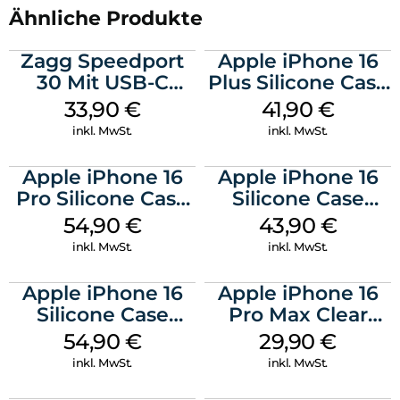
Ähnliche Produkte
Zagg Speedport
Apple iPhone 16
30 Mit USB-C
Plus Silicone Case
Kabel Weiß
MagSafe Stone
33,90
€
41,90
€
Gray
inkl. MwSt.
inkl. MwSt.
Apple iPhone 16
Apple iPhone 16
Pro Silicone Case
Silicone Case
MagSafe Black
MagSafe Plum
54,90
€
43,90
€
inkl. MwSt.
inkl. MwSt.
Apple iPhone 16
Apple iPhone 16
Silicone Case
Pro Max Clear
MagSafe Black
Case MagSafe
54,90
€
29,90
€
Transparent
inkl. MwSt.
inkl. MwSt.