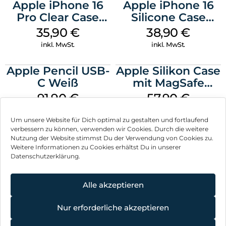
Apple iPhone 16
Apple iPhone 16
Pro Clear Case
Silicone Case
MagSafe
MagSafe
35,90
€
38,90
€
Transparent
Ultramarine
inkl. MwSt.
inkl. MwSt.
Apple Pencil USB-
Apple Silikon Case
C Weiß
mit MagSafe
iPhone 14 Pro
91,90
€
57,90
€
(PRODUCT)RED
inkl. MwSt.
inkl. MwSt.
Um unsere Website für Dich optimal zu gestalten und fortlaufend
verbessern zu können, verwenden wir Cookies. Durch die weitere
Nutzung der Website stimmst Du der Verwendung von Cookies zu.
Weitere Informationen zu Cookies erhältst Du in unserer
Datenschutzerklärung.
Impressum
AGB
Alle akzeptieren
Datenschutz
Nur erforderliche akzeptieren
Vertrag widerrufen