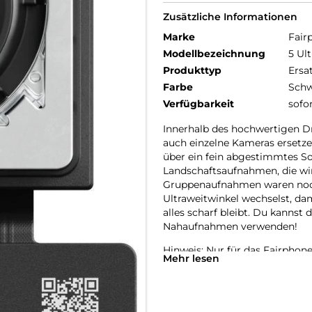
Zusätzliche Informationen
Marke
Fair
Modellbezeichnung
5 Ul
Produkttyp
Ersa
Farbe
Schw
Verfügbarkeit
sofo
Innerhalb des hochwertigen D
auch einzelne Kameras ersetze
über ein fein abgestimmtes So
Landschaftsaufnahmen, die wir
Gruppenaufnahmen waren noch 
Ultraweitwinkel wechselst, dam
alles scharf bleibt. Du kannst
Nahaufnahmen verwenden!
Hinweis: Nur für das Fairphone
Mehr lesen