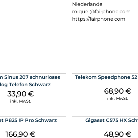
Niederlande
miquel@fairphone.com
https://fairphone.com
m Sinus 207 schnurloses
Telekom Speedphone 52
log Telefon Schwarz
68,90
€
33,90
€
inkl. MwSt.
inkl. MwSt.
et P825 IP Pro Schwarz
Gigaset C575 HX Sc
166,90
€
48,90
€