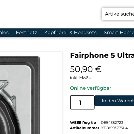
bles
Festnetz
Kopfhörer & Headsets
Smart Hom
Fairphone 5 Ult
50,90
€
inkl. MwSt.
Online verfügbar
In den Waren
WEEE Reg No
DE54352723
Artikelnummer
8718819377504