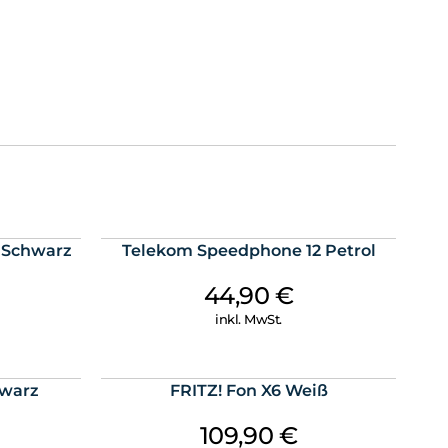
 Schwarz
Telekom Speedphone 12 Petrol
44,90
€
inkl. MwSt.
hwarz
FRITZ! Fon X6 Weiß
109,90
€