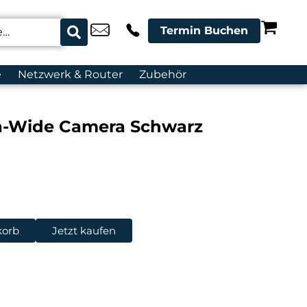
Termin Buchen
e
Netzwerk & Router
Zubehör
ra-Wide Camera Schwarz
korb
Jetzt kaufen