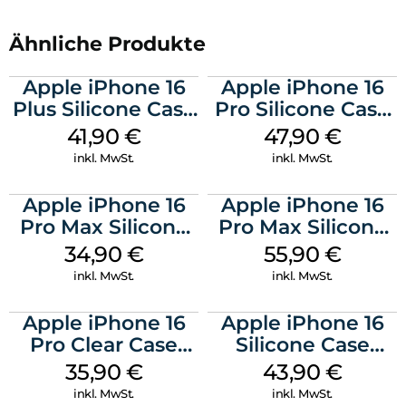
Ähnliche Produkte
Apple iPhone 16
Apple iPhone 16
Plus Silicone Case
Pro Silicone Case
MagSafe Stone
MagSafe Denim
41,90
€
47,90
€
Gray
inkl. MwSt.
inkl. MwSt.
Apple iPhone 16
Apple iPhone 16
Pro Max Silicone
Pro Max Silicone
Case MagSafe
Case MagSafe
34,90
€
55,90
€
Denim
Stone Gray
inkl. MwSt.
inkl. MwSt.
Apple iPhone 16
Apple iPhone 16
Pro Clear Case
Silicone Case
MagSafe
MagSafe Plum
35,90
€
43,90
€
Transparent
inkl. MwSt.
inkl. MwSt.