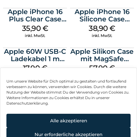
Apple iPhone 16
Apple iPhone 16
Plus Clear Case
Silicone Case
MagSafe
MagSafe
35,90
€
38,90
€
Transparent
Ultramarine
inkl. MwSt.
inkl. MwSt.
Apple 60W USB-C
Apple Silikon Case
Ladekabel 1 m
mit MagSafe
Weiß
iPhone 14 Pro
17,90
€
57,90
€
(PRODUCT)RED
inkl. MwSt.
inkl. MwSt.
Um unsere Website für Dich optimal zu gestalten und fortlaufend
verbessern zu können, verwenden wir Cookies. Durch die weitere
Nutzung der Website stimmst Du der Verwendung von Cookies zu.
Weitere Informationen zu Cookies erhältst Du in unserer
Datenschutzerklärung.
Impressum
AGB
Alle akzeptieren
Datenschutz
Nur erforderliche akzeptieren