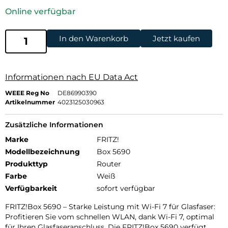
Online verfügbar
In den Warenkorb
Jetzt kaufen
Informationen nach EU Data Act
WEEE Reg No
DE86990390
Artikelnummer
4023125030963
Zusätzliche Informationen
Marke
FRITZ!
Modellbezeichnung
Box 5690
Produkttyp
Router
Farbe
Weiß
Verfügbarkeit
sofort verfügbar
FRITZ!Box 5690 – Starke Leistung mit Wi-Fi 7 für Glasfaser:
Profitieren Sie vom schnellen WLAN, dank Wi-Fi 7, optimal
für Ihren Glasfaseranschluss. Die FRITZ!Box 5690 verfügt