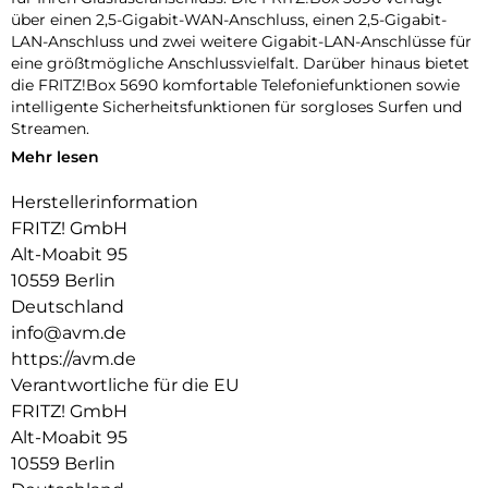
über einen 2,5-Gigabit-WAN-Anschluss, einen 2,5-Gigabit-
LAN-Anschluss und zwei weitere Gigabit-LAN-Anschlüsse für
eine größtmögliche Anschlussvielfalt. Darüber hinaus bietet
die FRITZ!Box 5690 komfortable Telefoniefunktionen sowie
intelligente Sicherheitsfunktionen für sorgloses Surfen und
Streamen.
Mehr lesen
Wi-Fi 7 – Die neue Generation WLAN mit Multi-Gigabit!:
Wi-Fi 7 bringt höchste WLAN-Geschwindigkeiten und bietet
Herstellerinformation
noch stärkere Verbindungen für viele Geräte. Es ist daher
FRITZ! GmbH
ideal für Echtzeitanwendungen wie Gaming, Virtual Reality
oder Videokonferenzen. Wi-Fi 7 ist perfekt in die FRITZ!-
Alt-Moabit 95
Umgebung integriert – alle WLAN-Geräte arbeiten im WLAN
10559 Berlin
Mesh optimal zusammen und bieten Ihnen
Deutschland
Höchstgeschwindigkeit.
info@avm.de
Die neueste WLAN-Generation hat einige Tricks gelernt, um
https://avm.de
Ihr WLAN-Erlebnis zu perfektionieren: Multi-Link-Operation
Verantwortliche für die EU
(MLO) ermöglicht Wi-Fi-7-Geräten auf mehreren
FRITZ! GmbH
Frequenzbändern gleichzeitig Daten zu senden und zu
Alt-Moabit 95
empfangen. Mit dem Punctured Mode kann Ihr WLAN
10559 Berlin
Störungen umschiffen. Ihre FRITZ!Box kümmert sich ganz
automatisch um die beste Verbindung.