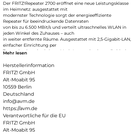
Der FRITZ!Repeater 2700 eröffnet eine neue Leistungsklasse
im Heimnetz: ausgestattet mit
modernster Technologie sorgt der energieeffiziente
Repeater für beeindruckende Datenraten
von bis zu 6.500 MBit/s und verteilt ultraschnelles WLAN in
jeden Winkel des Zuhauses – auch
in weiter entfernte Räume. Ausgestattet mit 2,5-Gigabit-LAN,
einfacher Einrichtung per
Tastendruck und nahtloser Mesh-Integration ist er die ideale
Mehr lesen
Lösung für anspruchsvolle
Heimnetze – inklusive FRITZ!OS, kostenlosen Updates,
Herstellerinformation
umfassendem Support und 5 Jahren
FRITZ! GmbH
Garantie.
Alt-Moabit 95
Ultraschnelles Wi-Fi 7 und 2,5-Gigabit-LAN
10559 Berlin
Der FRITZ!Repeater 2700 bringt Highspeed ins Heimnetz: Mit
Deutschland
Wi-Fi 7, vier Antennen im 5-GHzBand und zwei im 2,4-GHz-
info@avm.de
Band (4×4 + 2×2) erreicht er beeindruckende WLAN-
https://avm.de
Datenraten
von bis zu 6.500 MBit/s. Der 2,5-Gigabit-LAN-Anschluss
Verantwortliche für die EU
ermöglicht schnelle Verbindungen
FRITZ! GmbH
zur FRITZ!Box oder zu Geräten wie NAS, Streaming-Boxen
Alt-Moabit 95
oder Konsolen. Auch bei