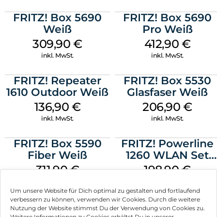
20 m Yellow
Mit FRITZ!App WLAN den besten Standort für den Repeater
FRITZ! Box 5690
FRITZ! Box 5690
finden
Weiß
Pro Weiß
309,90
€
412,90
€
inkl. MwSt.
inkl. MwSt.
FRITZ! Repeater
FRITZ! Box 5530
1610 Outdoor Weiß
Glasfaser Weiß
136,90
€
206,90
€
inkl. MwSt.
inkl. MwSt.
FRITZ! Box 5590
FRITZ! Powerline
Fiber Weiß
1260 WLAN Set
Weiß
311,90
€
198,90
€
inkl. MwSt.
inkl. MwSt.
Um unsere Website für Dich optimal zu gestalten und fortlaufend
verbessern zu können, verwenden wir Cookies. Durch die weitere
Nutzung der Website stimmst Du der Verwendung von Cookies zu.
Weitere Informationen zu Cookies erhältst Du in unserer