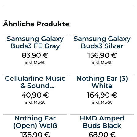
Ähnliche Produkte
Samsung Galaxy
Samsung Galaxy
Buds3 FE Gray
Buds3 Silver
83,90
€
156,90
€
inkl. MwSt.
inkl. MwSt.
Cellularline Music
Nothing Ear (3)
& Sound
White
Bluetooth
40,90
€
164,90
€
Headphone MAXI
inkl. MwSt.
inkl. MwSt.
3 Blue
Nothing Ear
HMD Amped
(Open) Weiß
Buds Black
138,90
€
68,90
€