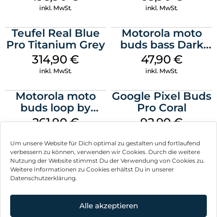
inkl. MwSt.
inkl. MwSt.
Teufel Real Blue
Motorola moto
Pro Titanium Grey
buds bass Dark
Shadow
314,90
€
47,90
€
inkl. MwSt.
inkl. MwSt.
Motorola moto
Google Pixel Buds
buds loop by
Pro Coral
Swarovski French
261,90
€
92,90
€
Oak
inkl. MwSt.
inkl. MwSt.
Um unsere Website für Dich optimal zu gestalten und fortlaufend
verbessern zu können, verwenden wir Cookies. Durch die weitere
Nutzung der Website stimmst Du der Verwendung von Cookies zu.
Weitere Informationen zu Cookies erhältst Du in unserer
Datenschutzerklärung.
Impressum
AGB
Alle akzeptieren