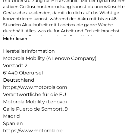
mit Unterstützung für Hi-Res-Audio. Mit der dynamischen
aktiven Geräuschunterdrückung kannst du unerwünschte
Geräusche ausblenden, damit du dich auf das Wichtige
konzentrieren kannst, während der Akku mit bis zu 48
Stunden Akkulaufzeit mit Ladebox die ganze Woche
durchhält. Alles, was du für Arbeit und Freizeit brauchst.
Intelligente Funktionen wie die Dual-Verbindung, die
Mehr lesen
Trageerkennung und die Berührungssteuerung machen das
Leben nahtlos, und das leichte, robuste Design ist für den
Herstellerinformation
täglichen Gebrauch ausgelegt.
Motorola Mobility (A Lenovo Company)
Vorstadt 2
61440 Oberursel
Deutschland
https://www.motorola.com
Verantwortliche für die EU
Motorola Mobility (Lenovo)
Calle Puerto de Somport, 9
Madrid
Spanien
https://www.motorola.de