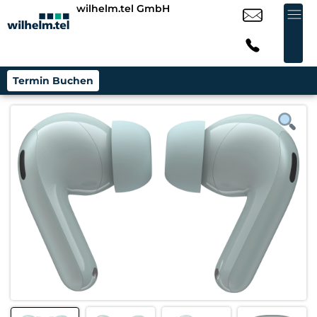
wilhelm.tel GmbH
Termin Buchen