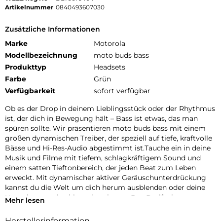
Artikelnummer
0840493607030
Zusätzliche Informationen
Marke
Motorola
Modellbezeichnung
moto buds bass
Produkttyp
Headsets
Farbe
Grün
Verfügbarkeit
sofort verfügbar
Ob es der Drop in deinem Lieblingsstück oder der Rhythmus
ist, der dich in Bewegung hält – Bass ist etwas, das man
spüren sollte. Wir präsentieren moto buds bass mit einem
großen dynamischen Treiber, der speziell auf tiefe, kraftvolle
Bässe und Hi-Res-Audio abgestimmt ist.Tauche ein in deine
Musik und Filme mit tiefem, schlagkräftigem Sound und
einem satten Tieftonbereich, der jeden Beat zum Leben
erweckt. Mit dynamischer aktiver Geräuschunterdrückung
kannst du die Welt um dich herum ausblenden oder deine
Umgebung weiterhin wahrnehmen. Das Dreifach-
Mehr lesen
Mikrofonsystem an jedem Earbud sorgt für klare
Sprachanrufe. Und mit der Moto Buds-App kannst du dein
Herstellerinformation