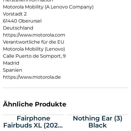
Hörerlebnis ganz einfach personalisieren und steuern. All das
Motorola Mobility (A Lenovo Company)
und dazu noch jede Menge Spielzeit, Schnellladen und ein
Vorstadt 2
wasserabweisendes Design. Fühle, wie der Beat zum Leben
61440 Oberursel
erwacht mit moto buds bass.
Deutschland
https://www.motorola.com
Verantwortliche für die EU
Motorola Mobility (Lenovo)
Calle Puerto de Somport, 9
Madrid
Spanien
https://www.motorola.de
Ähnliche Produkte
Fairphone
Nothing Ear (3)
Fairbuds XL (2025)
Black