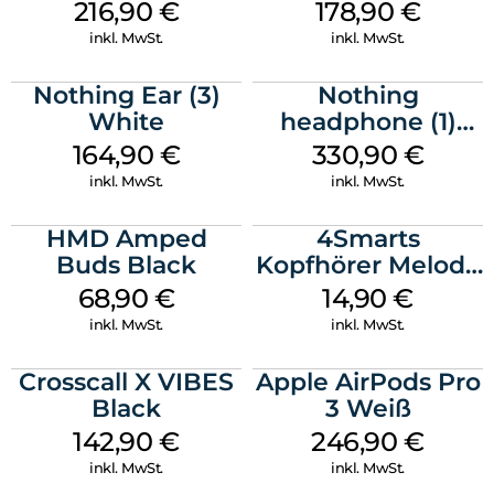
Horizon Black
216,90
€
178,90
€
inkl. MwSt.
inkl. MwSt.
Nothing Ear (3)
Nothing
White
headphone (1)
Schwarz
164,90
€
330,90
€
inkl. MwSt.
inkl. MwSt.
HMD Amped
4Smarts
Buds Black
Kopfhörer Melody
Digital USB-C
68,90
€
14,90
€
Weiß
inkl. MwSt.
inkl. MwSt.
Crosscall X VIBES
Apple AirPods Pro
Black
3 Weiß
142,90
€
246,90
€
inkl. MwSt.
inkl. MwSt.