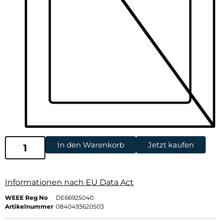
In den Warenkorb
Jetzt kaufen
Informationen nach EU Data Act
WEEE Reg No
DE66925040
Artikelnummer
0840493620503