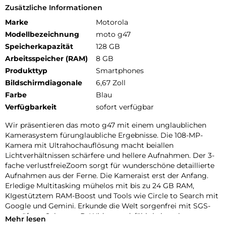
Zusätzliche Informationen
Marke
Motorola
Modellbezeichnung
moto g47
Speicherkapazität
128 GB
Arbeitsspeicher (RAM)
8 GB
Produkttyp
Smartphones
Bildschirmdiagonale
6,67 Zoll
Farbe
Blau
Verfügbarkeit
sofort verfügbar
Wir präsentieren das moto g47 mit einem unglaublichen
Kamerasystem fürunglaubliche Ergebnisse. Die 108-MP-
Kamera mit Ultrahochauflösung macht beiallen
Lichtverhältnissen schärfere und hellere Aufnahmen. Der 3-
fache verlustfreieZoom sorgt für wunderschöne detaillierte
Aufnahmen aus der Ferne. Die Kameraist erst der Anfang.
Erledige Multitasking mühelos mit bis zu 24 GB RAM,
KIgestütztem RAM-Boost und Tools wie Circle to Search mit
Google und Gemini. Erkunde die Welt sorgenfrei mit SGS-
geprüftem Schutz, z. B. Widerstandsfähigkeitnach
Mehr lesen