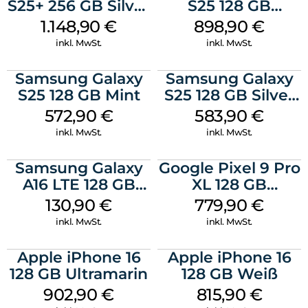
Schutzkannst du sorgenfrei alles erkunden. Das neue moto
S25+ 256 GB Silver
S25 128 GB
g47. Ganz klar deine besteAufnahme.
Shadow
Icyblue
1.148,90
€
898,90
€
inkl. MwSt.
inkl. MwSt.
Samsung Galaxy
Samsung Galaxy
S25 128 GB Mint
S25 128 GB Silver
Shadow
572,90
€
583,90
€
inkl. MwSt.
inkl. MwSt.
Samsung Galaxy
Google Pixel 9 Pro
A16 LTE 128 GB
XL 128 GB
Black
Obsidian
130,90
€
779,90
€
inkl. MwSt.
inkl. MwSt.
Apple iPhone 16
Apple iPhone 16
128 GB Ultramarin
128 GB Weiß
902,90
€
815,90
€