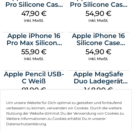
Pro Silicone Case
Pro Silicone Case
MagSafe Denim
MagSafe Black
47,90
€
54,90
€
inkl. MwSt.
inkl. MwSt.
Apple iPhone 16
Apple iPhone 16
Pro Max Silicone
Silicone Case
Case MagSafe
MagSafe Lake
55,90
€
54,90
€
Stone Gray
Green
inkl. MwSt.
inkl. MwSt.
Apple Pencil USB-
Apple MagSafe
C Weiß
Duo Ladegerät
Weiß
91,90
€
148,90
€
inkl. MwSt.
inkl. MwSt.
Um unsere Website für Dich optimal zu gestalten und fortlaufend
verbessern zu können, verwenden wir Cookies. Durch die weitere
Nutzung der Website stimmst Du der Verwendung von Cookies zu.
Weitere Informationen zu Cookies erhältst Du in unserer
Datenschutzerklärung.
Impressum