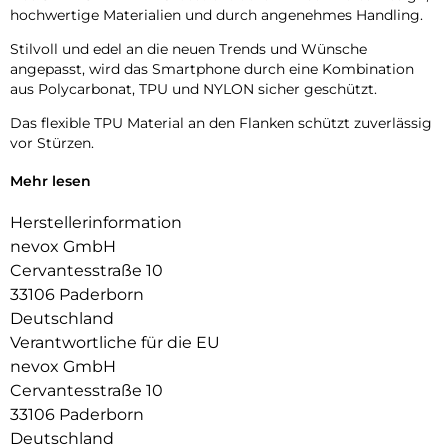
hochwertige Materialien und durch angenehmes Handling.
Stilvoll und edel an die neuen Trends und Wünsche
angepasst, wird das Smartphone durch eine Kombination
aus Polycarbonat, TPU und NYLON sicher geschützt.
Das flexible TPU Material an den Flanken schützt zuverlässig
vor Stürzen.
Das Display ist durch die seitlichen Flanken geschützt.
Mehr lesen
Durch die verwendeten Materialien ist ihr Gerät bestens
Herstellerinformation
geschützt.
nevox GmbH
Die Anschlüsse, Knöpfe und Kamera bleiben voll zugänglich.
Cervantesstraße 10
33106 Paderborn
Hochwertiges Schmutzabweisendes Material und langlebige
Deutschland
Zusammensetzung der Materialien.
Verantwortliche für die EU
nevox GmbH
Cervantesstraße 10
33106 Paderborn
Deutschland