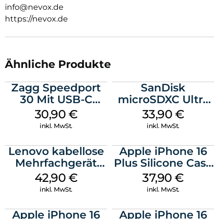
info@nevox.de
https://nevox.de
Ähnliche Produkte
Zagg Speedport
SanDisk
30 Mit USB-C
microSDXC Ultra
Kabel Weiß
128 GB + Adapter
30,90
€
33,90
€
Mobile
inkl. MwSt.
inkl. MwSt.
Lenovo kabellose
Apple iPhone 16
Mehrfachgerät
Plus Silicone Case
Luna Grey
MagSafe Lake
42,90
€
37,90
€
Green
inkl. MwSt.
inkl. MwSt.
Apple iPhone 16
Apple iPhone 16