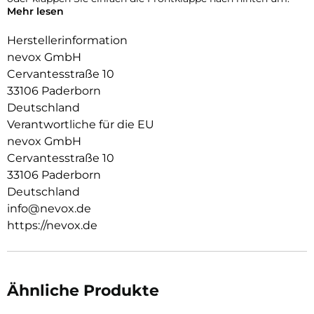
Mehr lesen
Durch die 2 unsichtbar integrierten Magneten wird die
Bedienung kinderleicht und die Schutzhülle öffnet sich nicht
Herstellerinformation
ungewollt.
nevox GmbH
Cervantesstraße 10
Beim Umklappen der Frontklappe wird diese ebenfalls durch
die Magneten auf der Rückseite fixiert, somit ist ein
33106 Paderborn
bequemes Telefonieren und Bedienen sichergestellt.
Deutschland
Verantwortliche für die EU
Aussen Material: PU
Innen Material : PU
nevox GmbH
Schutzhülle innen: TPU
Cervantesstraße 10
33106 Paderborn
Deutschland
info@nevox.de
https://nevox.de
Ähnliche Produkte