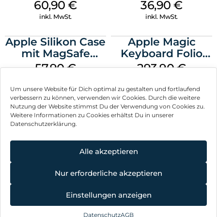
MagSafe Stone
MagSafe
60,90
€
36,90
€
Gray
Transparent
inkl. MwSt.
inkl. MwSt.
Apple Silikon Case
Apple Magic
mit MagSafe
Keyboard Folio
iPhone 14 Pro
iPad 10.9″ (10.Gen.)
57,90
€
293,90
€
(PRODUCT)RED
Weiß
inkl. MwSt.
inkl. MwSt.
Um unsere Website für Dich optimal zu gestalten und fortlaufend
verbessern zu können, verwenden wir Cookies. Durch die weitere
Nutzung der Website stimmst Du der Verwendung von Cookies zu.
Weitere Informationen zu Cookies erhältst Du in unserer
Datenschutzerklärung.
Impressum
AGB
Alle akzeptieren
Datenschutz
Nur erforderliche akzeptieren
Vertrag widerrufen
Einstellungen anzeigen
Hinweis zur Batterieentsorgung
Datenschutz
AGB