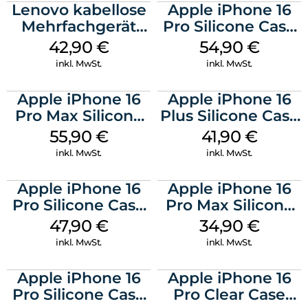
Lenovo kabellose
Apple iPhone 16
Mehrfachgerät
Pro Silicone Case
Luna Grey
MagSafe Black
42,90
€
54,90
€
inkl. MwSt.
inkl. MwSt.
Apple iPhone 16
Apple iPhone 16
Pro Max Silicone
Plus Silicone Case
Case MagSafe
MagSafe Stone
55,90
€
41,90
€
Stone Gray
Gray
inkl. MwSt.
inkl. MwSt.
Apple iPhone 16
Apple iPhone 16
Pro Silicone Case
Pro Max Silicone
MagSafe Denim
Case MagSafe
47,90
€
34,90
€
Denim
inkl. MwSt.
inkl. MwSt.
Apple iPhone 16
Apple iPhone 16
Pro Silicone Case
Pro Clear Case