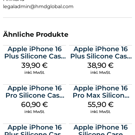
legaladmin@hmdglobal.com
Ähnliche Produkte
Apple iPhone 16
Apple iPhone 16
Plus Silicone Case
Plus Silicone Case
MagSafe Plum
MagSafe Denim
39,90
€
38,90
€
inkl. MwSt.
inkl. MwSt.
Apple iPhone 16
Apple iPhone 16
Pro Silicone Case
Pro Max Silicone
MagSafe Stone
Case MagSafe
60,90
€
55,90
€
Gray
Stone Gray
inkl. MwSt.
inkl. MwSt.
Apple iPhone 16
Apple iPhone 16
Plus Silicone Case
Silicone Case