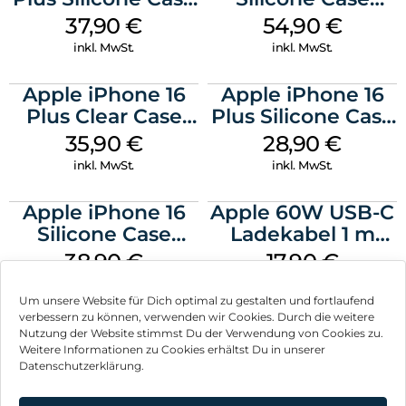
MagSafe Lake
MagSafe Lake
37,90
€
54,90
€
Green
Green
inkl. MwSt.
inkl. MwSt.
Apple iPhone 16
Apple iPhone 16
Plus Clear Case
Plus Silicone Case
MagSafe
MagSafe Black
35,90
€
28,90
€
Transparent
inkl. MwSt.
inkl. MwSt.
Apple iPhone 16
Apple 60W USB-C
Silicone Case
Ladekabel 1 m
MagSafe
Weiß
38,90
€
17,90
€
Ultramarine
inkl. MwSt.
inkl. MwSt.
Um unsere Website für Dich optimal zu gestalten und fortlaufend
verbessern zu können, verwenden wir Cookies. Durch die weitere
Nutzung der Website stimmst Du der Verwendung von Cookies zu.
Weitere Informationen zu Cookies erhältst Du in unserer
Datenschutzerklärung.
Impressum