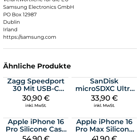
Samsung Electronics GmbH
PO Box 12987
Dublin
Irland
https://samsung.com
Ähnliche Produkte
Zagg Speedport
SanDisk
30 Mit USB-C
microSDXC Ultra
Kabel Weiß
128 GB + Adapter
30,90
€
33,90
€
Mobile
inkl. MwSt.
inkl. MwSt.
Apple iPhone 16
Apple iPhone 16
Pro Silicone Case
Pro Max Silicone
MagSafe Black
Case MagSafe
54,90
€
41,90
€