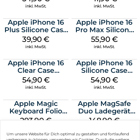
Ultramarine
inkl. MwSt.
inkl. MwSt.
Apple iPhone 16
Apple iPhone 16
Plus Silicone Case
Pro Max Silicone
MagSafe Plum
Case MagSafe
39,90
€
55,90
€
Stone Gray
inkl. MwSt.
inkl. MwSt.
Apple iPhone 16
Apple iPhone 16
Clear Case
Silicone Case
MagSafe
MagSafe Black
54,90
€
54,90
€
Transparent
inkl. MwSt.
inkl. MwSt.
Apple Magic
Apple MagSafe
Keyboard Folio
Duo Ladegerät
iPad 10.9″ (10.Gen.)
Weiß
293,90
€
148,90
€
Weiß
inkl. MwSt.
inkl. MwSt.
Um unsere Website für Dich optimal zu gestalten und fortlaufend
verbessern zu können, verwenden wir Cookies. Durch die weitere