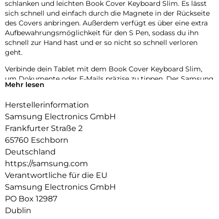
schlanken und leichten Book Cover Keyboard Slim. Es lässt
sich schnell und einfach durch die Magnete in der Rückseite
des Covers anbringen. Außerdem verfügt es über eine extra
Aufbewahrungsmöglichkeit für den S Pen, sodass du ihn
schnell zur Hand hast und er so nicht so schnell verloren
geht.
Verbinde dein Tablet mit dem Book Cover Keyboard Slim,
um Dokumente oder E-Mails präzise zu tippen. Der Samsung
Mehr lesen
DeX-Modus sorgt dabei für ein PC-ähnliches Erlebnis auf
einem großen Bildschirm.
Herstellerinformation
Mit Wireless Keyboard Sharing kannst du dich ganz einfach
Samsung Electronics GmbH
mit deinen anderen Galaxy Geräten verbinden und
Frankfurter Straße 2
problemlos auf ihnen schreiben oder navigieren. Wechsle
65760 Eschborn
mühelos zwischen den Geräten und steuere dein
Deutschland
Smartphone wie dein Tablet.
https://samsung.com
Verantwortliche für die EU
Samsung Electronics GmbH
PO Box 12987
Dublin