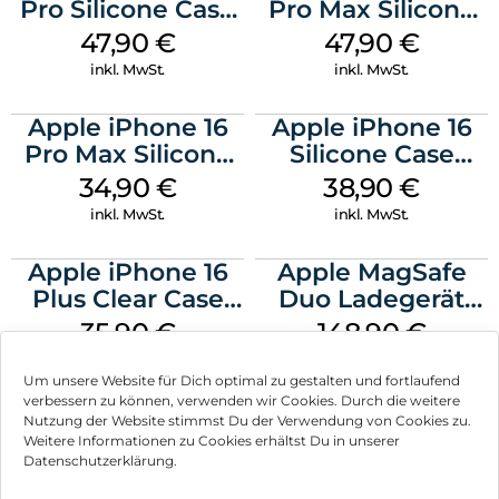
Pro Silicone Case
Pro Max Silicone
MagSafe Denim
Case MagSafe
47,90
€
47,90
€
Black
inkl. MwSt.
inkl. MwSt.
Apple iPhone 16
Apple iPhone 16
Pro Max Silicone
Silicone Case
Case MagSafe
MagSafe
34,90
€
38,90
€
Denim
Ultramarine
inkl. MwSt.
inkl. MwSt.
Apple iPhone 16
Apple MagSafe
Plus Clear Case
Duo Ladegerät
MagSafe
Weiß
35,90
€
148,90
€
Transparent
inkl. MwSt.
inkl. MwSt.
Um unsere Website für Dich optimal zu gestalten und fortlaufend
verbessern zu können, verwenden wir Cookies. Durch die weitere
Nutzung der Website stimmst Du der Verwendung von Cookies zu.
Weitere Informationen zu Cookies erhältst Du in unserer
Datenschutzerklärung.
Impressum