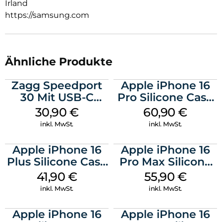
Irland
https://samsung.com
Ähnliche Produkte
Zagg Speedport
Apple iPhone 16
30 Mit USB-C
Pro Silicone Case
Kabel Weiß
MagSafe Stone
30,90
€
60,90
€
Gray
inkl. MwSt.
inkl. MwSt.
Apple iPhone 16
Apple iPhone 16
Plus Silicone Case
Pro Max Silicone
MagSafe Stone
Case MagSafe
41,90
€
55,90
€
Gray
Stone Gray
inkl. MwSt.
inkl. MwSt.
Apple iPhone 16
Apple iPhone 16