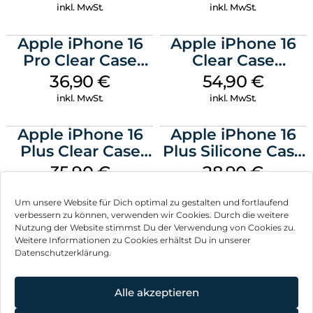
Stone Gray
inkl. MwSt.
inkl. MwSt.
Apple iPhone 16
Apple iPhone 16
Pro Clear Case
Clear Case
MagSafe
MagSafe
36,90
€
54,90
€
Transparent
Transparent
inkl. MwSt.
inkl. MwSt.
Apple iPhone 16
Apple iPhone 16
Plus Clear Case
Plus Silicone Case
MagSafe
MagSafe Black
35,90
€
28,90
€
Transparent
inkl. MwSt.
inkl. MwSt.
Um unsere Website für Dich optimal zu gestalten und fortlaufend
verbessern zu können, verwenden wir Cookies. Durch die weitere
Nutzung der Website stimmst Du der Verwendung von Cookies zu.
Weitere Informationen zu Cookies erhältst Du in unserer
Datenschutzerklärung.
Impressum
AGB
Alle akzeptieren