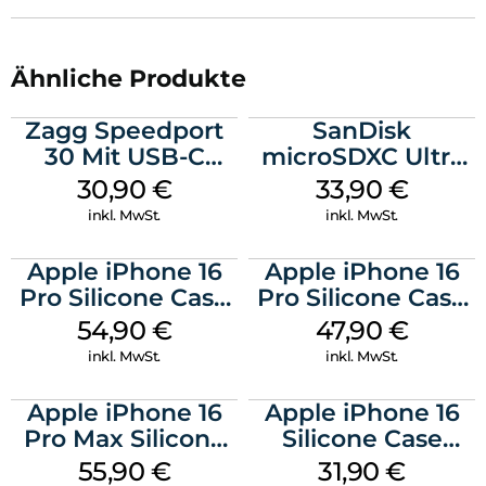
Ähnliche Produkte
Zagg Speedport
SanDisk
30 Mit USB-C
microSDXC Ultra
Kabel Weiß
128 GB + Adapter
30,90
€
33,90
€
Mobile
inkl. MwSt.
inkl. MwSt.
Apple iPhone 16
Apple iPhone 16
Pro Silicone Case
Pro Silicone Case
MagSafe Black
MagSafe Denim
54,90
€
47,90
€
inkl. MwSt.
inkl. MwSt.
Apple iPhone 16
Apple iPhone 16
Pro Max Silicone
Silicone Case
Case MagSafe
MagSafe Fuchsia
55,90
€
31,90
€