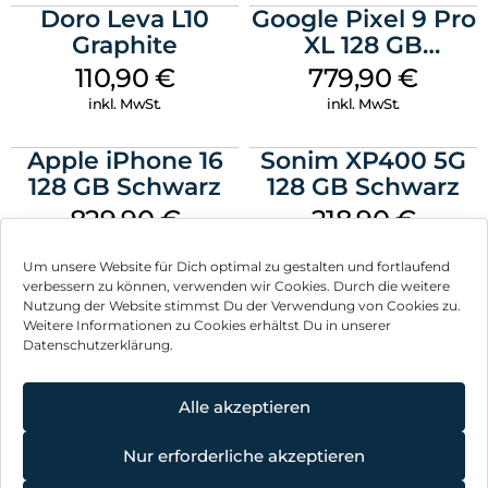
Doro Leva L10
Google Pixel 9 Pro
Graphite
XL 128 GB
Obsidian
110,90
€
779,90
€
inkl. MwSt.
inkl. MwSt.
Apple iPhone 16
Sonim XP400 5G
128 GB Schwarz
128 GB Schwarz
829,90
€
218,90
€
inkl. MwSt.
inkl. MwSt.
Um unsere Website für Dich optimal zu gestalten und fortlaufend
verbessern zu können, verwenden wir Cookies. Durch die weitere
Nutzung der Website stimmst Du der Verwendung von Cookies zu.
Weitere Informationen zu Cookies erhältst Du in unserer
Datenschutzerklärung.
Impressum
AGB
Alle akzeptieren
Datenschutz
Nur erforderliche akzeptieren
Vertrag widerrufen