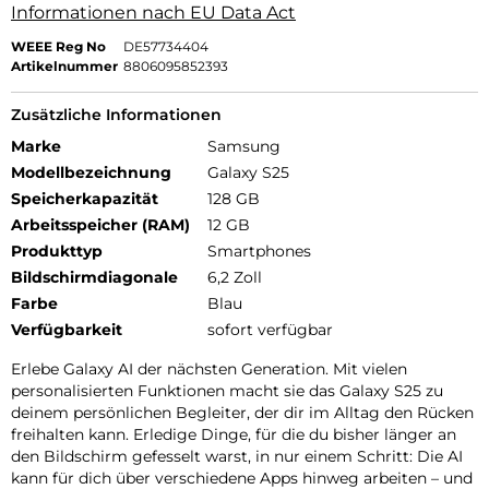
Informationen nach EU Data Act
WEEE Reg No
DE57734404
Artikelnummer
8806095852393
Zusätzliche Informationen
Marke
Samsung
Modellbezeichnung
Galaxy S25
Speicherkapazität
128 GB
Arbeitsspeicher (RAM)
12 GB
Produkttyp
Smartphones
Bildschirmdiagonale
6,2 Zoll
Farbe
Blau
Verfügbarkeit
sofort verfügbar
Erlebe Galaxy AI der nächsten Generation. Mit vielen
personalisierten Funktionen macht sie das Galaxy S25 zu
deinem persönlichen Begleiter, der dir im Alltag den Rücken
freihalten kann. Erledige Dinge, für die du bisher länger an
den Bildschirm gefesselt warst, in nur einem Schritt: Die AI
kann für dich über verschiedene Apps hinweg arbeiten – und