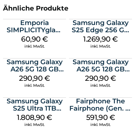
großen Sprung der Galaxy AI.
Ähnliche Produkte
Emporia
Samsung Galaxy
SIMPLICITYglam
S25 Edge 256 GB
Weiss
Titanium Silver
60,90
€
1.269,90
€
inkl. MwSt.
inkl. MwSt.
Samsung Galaxy
Samsung Galaxy
A26 5G 128 GB
A26 5G 128 GB
White
Mint
290,90
€
290,90
€
inkl. MwSt.
inkl. MwSt.
Samsung Galaxy
Fairphone The
S25 Ultra 1TB
Fairphone (Gen. 6)
Titanium Black
256 GB Forest
1.808,90
€
591,90
€
Green
inkl. MwSt.
inkl. MwSt.