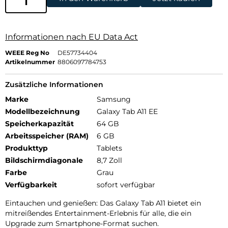
Informationen nach EU Data Act
WEEE Reg No
DE57734404
Artikelnummer
8806097784753
Zusätzliche Informationen
Marke
Samsung
Modellbezeichnung
Galaxy Tab A11 EE
Speicherkapazität
64 GB
Arbeitsspeicher (RAM)
6 GB
Produkttyp
Tablets
Bildschirmdiagonale
8,7 Zoll
Farbe
Grau
Verfügbarkeit
sofort verfügbar
Eintauchen und genießen: Das Galaxy Tab A11 bietet ein
mitreißendes Entertainment-Erlebnis für alle, die ein
Upgrade zum Smartphone-Format suchen.