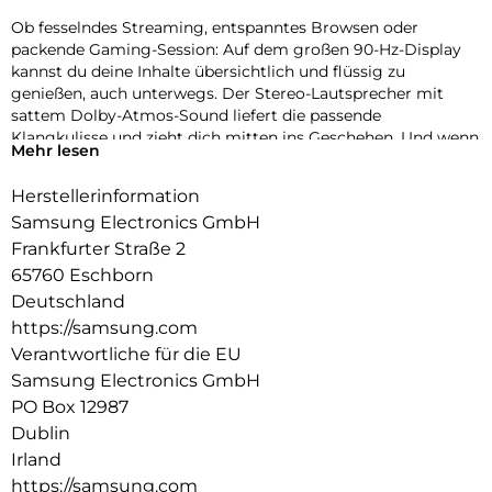
Ob fesselndes Streaming, entspanntes Browsen oder
packende Gaming-Session: Auf dem großen 90-Hz-Display
kannst du deine Inhalte übersichtlich und flüssig zu
genießen, auch unterwegs. Der Stereo-Lautsprecher mit
sattem Dolby-Atmos-Sound liefert die passende
Klangkulisse und zieht dich mitten ins Geschehen. Und wenn
Mehr lesen
der ausdauernde Akku nach vielen Stunden neue Energie
benötigt, sorgt die 15W-Schnellladefunktion dafür, dass du
Herstellerinformation
schnell bereit für den nächsten Serienmarathon oder eine
Samsung Electronics GmbH
weitere Runde Gaming bist.
Frankfurter Straße 2
Doch das Galaxy Tab A11 kann mehr als unterhalten: Mit
65760 Eschborn
Google Gemini hast du smarte AI-Funktionen
Deutschland
direktgriffbereit. Erledige Aufgaben, finde Informationen und
https://samsung.com
organisiere deinen Alltag – bequem und ohne
ständigzwischen Apps wechseln zu müssen. Mit Samsung
Verantwortliche für die EU
Notes kannst du zudem alles, was dir gerade einfällt,
Samsung Electronics GmbH
notieren, strukturieren und jederzeit wieder abrufen.
PO Box 12987
Integriere dein Galaxy Tab A11 auch in dein Samsung Galaxy
Dublin
Ecosystem, damit all deine Galaxy Geräte nahtlos
Irland
zusammenarbeiten können. Entdecke mit dem Galaxy Tab
A11 einen Allrounder für deinen Tag, der Entertainment,
https://samsung.com