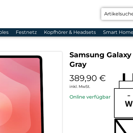
bles
Festnetz
Kopfhörer & Headsets
Smart Hom
Samsung Galaxy T
Gray
389,90
€
inkl. MwSt.
Online verfügbar