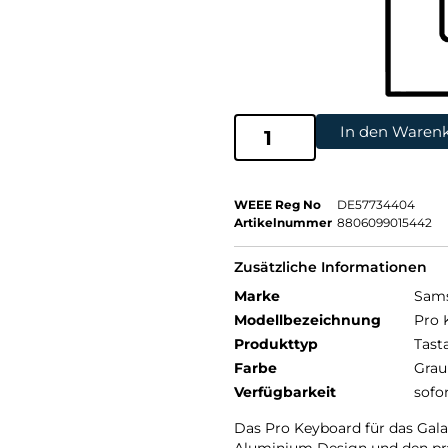
In den Waren
WEEE Reg No
DE57734404
Artikelnummer
8806099015442
Zusätzliche Informationen
Marke
Sam
Modellbezeichnung
Pro 
Produkttyp
Tast
Farbe
Grau
Verfügbarkeit
sofo
Das Pro Keyboard für das Galax