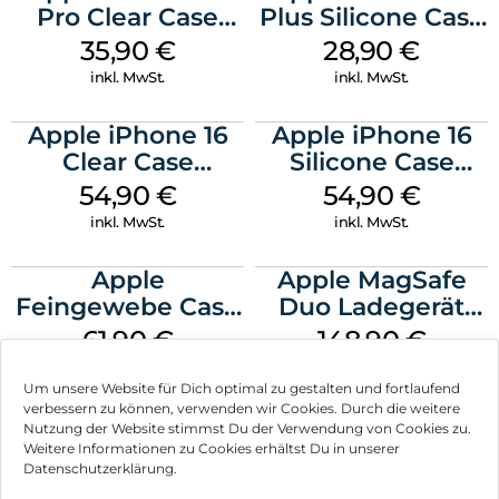
Pro Clear Case
Plus Silicone Case
MagSafe
MagSafe Black
35,90
€
28,90
€
Transparent
inkl. MwSt.
inkl. MwSt.
Apple iPhone 16
Apple iPhone 16
Clear Case
Silicone Case
MagSafe
MagSafe Black
54,90
€
54,90
€
Transparent
inkl. MwSt.
inkl. MwSt.
Apple
Apple MagSafe
Feingewebe Case
Duo Ladegerät
iPhone 15 Pro
Weiß
61,90
€
148,90
€
MagSafe Schwarz
inkl. MwSt.
inkl. MwSt.
Um unsere Website für Dich optimal zu gestalten und fortlaufend
verbessern zu können, verwenden wir Cookies. Durch die weitere
Nutzung der Website stimmst Du der Verwendung von Cookies zu.
Weitere Informationen zu Cookies erhältst Du in unserer
Datenschutzerklärung.
Impressum