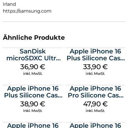
Irland
https://samsung.com
Ähnliche Produkte
SanDisk
Apple iPhone 16
microSDXC Ultra
Plus Silicone Case
128 GB + Adapter
MagSafe Lake
36,90
€
33,90
€
Mobile
Green
inkl. MwSt.
inkl. MwSt.
Apple iPhone 16
Apple iPhone 16
Plus Silicone Case
Pro Silicone Case
MagSafe Denim
MagSafe Denim
38,90
€
47,90
€
inkl. MwSt.
inkl. MwSt.
Apple iPhone 16
Apple iPhone 16