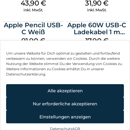
MagSafe Plum
MagSafe Fuchsia
43,90
€
31,90
€
inkl. MwSt.
inkl. MwSt.
Apple Pencil USB-
Apple 60W USB-C
C Weiß
Ladekabel 1 m
Weiß
91,90
€
17,90
€
inkl. MwSt.
inkl. MwSt.
Um unsere Website für Dich optimal zu gestalten und fortlaufend
verbessern zu können, verwenden wir Cookies. Durch die weitere
Nutzung der Website stimmst Du der Verwendung von Cookies zu.
Weitere Informationen zu Cookies erhältst Du in unserer
Datenschutzerklärung.
Impressum
AGB
Alle akzeptieren
Datenschutz
Nur erforderliche akzeptieren
Vertrag widerrufen
Einstellungen anzeigen
Hinweis zur Batterieentsorgung
Datenschutz
AGB