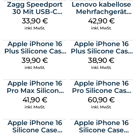
Zagg Speedport
Lenovo kabellose
30 Mit USB-C
Mehrfachgerät
Kabel Weiß
Luna Grey
33,90
€
42,90
€
inkl. MwSt.
inkl. MwSt.
Apple iPhone 16
Apple iPhone 16
Plus Silicone Case
Plus Silicone Case
MagSafe Plum
MagSafe Denim
39,90
€
38,90
€
inkl. MwSt.
inkl. MwSt.
Apple iPhone 16
Apple iPhone 16
Pro Max Silicone
Pro Silicone Case
Case MagSafe
MagSafe Stone
41,90
€
60,90
€
Ultramarine
Gray
inkl. MwSt.
inkl. MwSt.
Apple iPhone 16
Apple iPhone 16
Silicone Case
Silicone Case