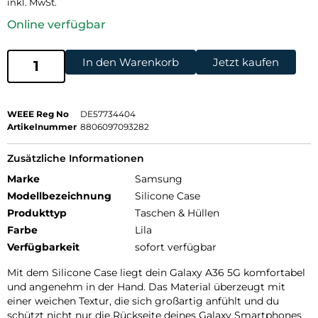
inkl. MwSt.
Online verfügbar
In den Warenkorb
Jetzt kaufen
WEEE Reg No
DE57734404
Artikelnummer
8806097093282
Zusätzliche Informationen
Marke
Samsung
Modellbezeichnung
Silicone Case
Produkttyp
Taschen & Hüllen
Farbe
Lila
Verfügbarkeit
sofort verfügbar
Mit dem Silicone Case liegt dein Galaxy A36 5G komfortabel
und angenehm in der Hand. Das Material überzeugt mit
einer weichen Textur, die sich großartig anfühlt und du
schützt nicht nur die Rückseite deines Galaxy Smartphones