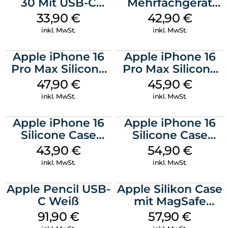
30 Mit USB-C
Mehrfachgerät
Kabel Weiß
Luna Grey
33,90
€
42,90
€
inkl. MwSt.
inkl. MwSt.
Apple iPhone 16
Apple iPhone 16
Pro Max Silicone
Pro Max Silicone
Case MagSafe
Case MagSafe
47,90
€
45,90
€
Black
Ultramarine
inkl. MwSt.
inkl. MwSt.
Apple iPhone 16
Apple iPhone 16
Silicone Case
Silicone Case
MagSafe Plum
MagSafe Lake
43,90
€
54,90
€
Green
inkl. MwSt.
inkl. MwSt.
Apple Pencil USB-
Apple Silikon Case
C Weiß
mit MagSafe
iPhone 14 Pro
91,90
€
57,90
€
(PRODUCT)RED