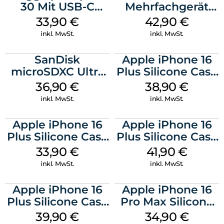
30 Mit USB-C
Mehrfachgerät
Kabel Weiß
Luna Grey
33,90
€
42,90
€
inkl. MwSt.
inkl. MwSt.
SanDisk
Apple iPhone 16
microSDXC Ultra
Plus Silicone Case
128 GB + Adapter
MagSafe Denim
36,90
€
38,90
€
Mobile
inkl. MwSt.
inkl. MwSt.
Apple iPhone 16
Apple iPhone 16
Plus Silicone Case
Plus Silicone Case
MagSafe Lake
MagSafe Stone
33,90
€
41,90
€
Green
Gray
inkl. MwSt.
inkl. MwSt.
Apple iPhone 16
Apple iPhone 16
Plus Silicone Case
Pro Max Silicone
MagSafe Plum
Case MagSafe
39,90
€
34,90
€