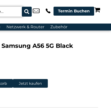
Termin Buchen
e
Netzwerk & Router
Zubehör
 Samsung A56 5G Black
korb
Jetzt kaufen