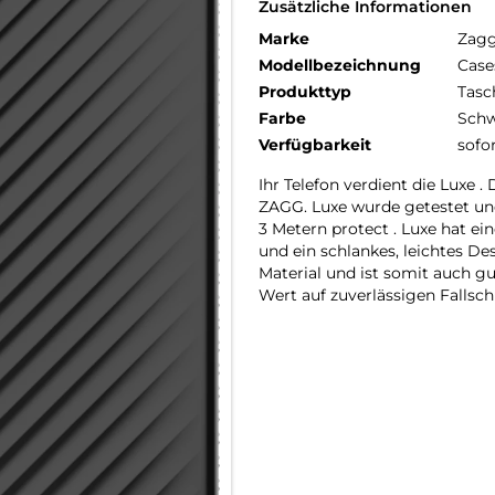
Zusätzliche Informationen
Marke
Zag
Modellbezeichnung
Case
Produkttyp
Tasc
Farbe
Schw
Verfügbarkeit
sofo
Ihr Telefon verdient die Luxe 
ZAGG. Luxe wurde getestet und
3 Metern protect . Luxe hat ei
und ein schlankes, leichtes D
Material und ist somit auch gut
Wert auf zuverlässigen Fallsch