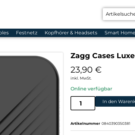
bles
Festnetz
Kopfhörer & Headsets
Smart Hom
Zagg Cases Luxe
23,90
€
inkl. MwSt.
Online verfügbar
In den Waren
Artikelnummer
0840390350381