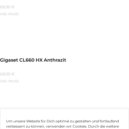
68,90
€
inkl. MwSt.
Mehr Erfahren
Gigaset CL660 HX Anthrazit
68,90
€
inkl. MwSt.
Mehr Erfahren
Um unsere Website für Dich optimal zu gestalten und fortlaufend
verbessern zu können, verwenden wir Cookies. Durch die weitere