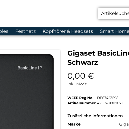
bles
Festnetz
Kopfhörer & Headsets
Smart Hom
Gigaset BasicLine
Schwarz
0,00
€
inkl. MwSt.
WEEE Reg No
DE67423598
Artikelnummer
4255781907871
Zusätzliche Informationen
Marke
Giga