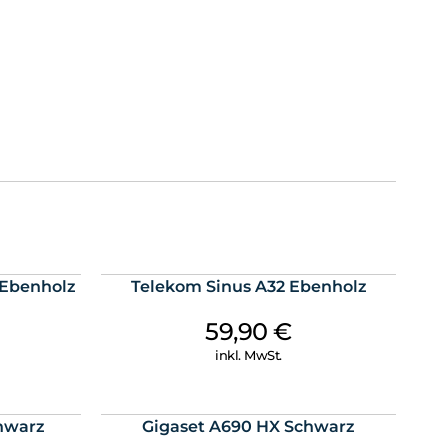
lungen, von der Internetverbindung bis zur Anmeldung
 bleibt die Bedienung einfach. Einstellungen wie
ssen sich übersichtlich und intuitiv verwalten. So
xibel Ihren Anforderungen im Alltag an.
rtabel für mehrere Nutzer
 DECT-Telefonen und vier gleichzeitigen externen
aset BasicLine IP ideal für Haushalte, Homeoffice-
zu vier SIP-Konten ermöglichen die Nutzung
 zum Beispiel für private und geschäftliche Anrufe.
 Mobilteilen sind kostenfrei und lassen sich schnell
qualität mit G.722 Codec sorgt dabei für eine klare und
Ebenholz
Telekom Sinus A32 Ebenholz
eitig einsetzbar
59,90
€
te SIP-Technologie und ist mit vielen VoIP-Anbietern und
inkl. MwSt.
n Verbindung mit Gigaset HX-Mobilteilen wie COMFORT
ORT 550HX oder CL660HX profitieren Sie von einem
ng und hoher Bedienfreundlichkeit.
hwarz
Gigaset A690 HX Schwarz
 für Zuhause flexibel und zukunftssicher.