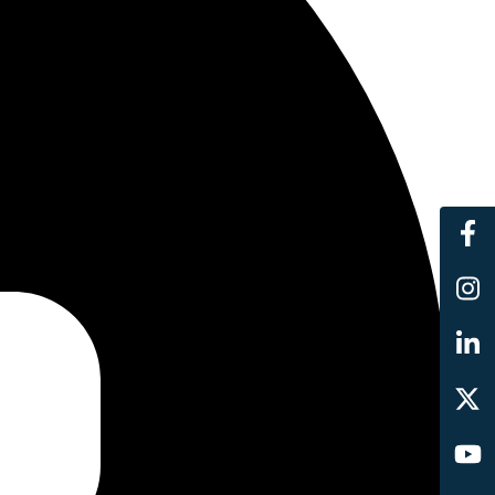
hrere Mobilteile angemeldet sind, sofern die Basis und
stützen. Während eines Telefonats passt sich die
die Entfernung zwischen Basis und Mobilteil an. Das
and zur Basisstation, desto niedriger die Sendeleistung.
eite zu nutzen, kann der ECO-DECT-Modus bei Bedarf