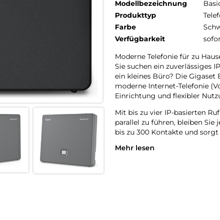
Modellbezeichnung
Basi
Produkttyp
Telef
Farbe
Schw
Verfügbarkeit
sofo
Moderne Telefonie für zu Haus
Sie suchen ein zuverlässiges I
ein kleines Büro? Die Gigaset 
moderne Internet-Telefonie (Vo
Einrichtung und flexibler Nutz
Mit bis zu vier IP-basierten R
parallel zu führen, bleiben Sie
bis zu 300 Kontakte und sorgt 
Mehr lesen
Dank der Anmeldung von bis zu
flexibel auf mehrere Räume ver
Arbeitsbereiche mit mehreren 
Einfach und intuitiv: Der Web-
Die Inbetriebnahme der Gigaset
integrierten Web-Konfigurator
Smartphone oder Tablet ein. Int